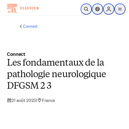
Passer au contenu principal
Ouvrir la recherche
Sélecteur de locali
Sign in to p
menu
Connect
Connect
Les fondamentaux de la
pathologie neurologique
DFGSM 2 3
21 août 2023
|
France