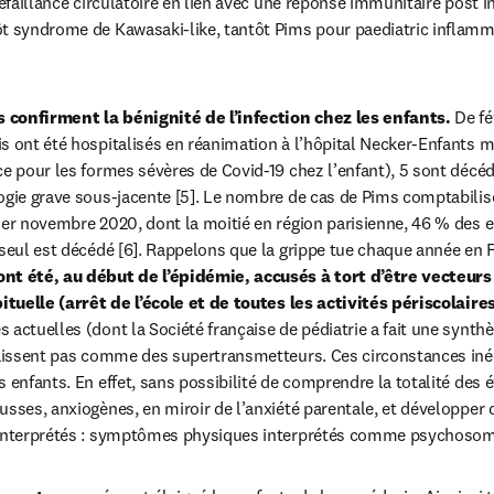
défaillance circulatoire en lien avec une réponse immunitaire post in
ôt syndrome de Kawasaki-like, tantôt Pims pour paediatric inflam
 confirment la bénignité de l’infection chez les enfants.
 De fé
s ont été hospitalisés en réanimation à l’hôpital Necker-Enfants m
ce pour les formes sévères de Covid-19 chez l’enfant), 5 sont décéd
ogie grave sous-jacente [5]. Le nombre de cas de Pims comptabilis
1er novembre 2020, dont la moitié en région parisienne, 46 % des e
 seul est décédé [6]. Rappelons que la grippe tue chaque année en F
nt été, au début de l’épidémie, accusés à tort d’être vecteurs
bituelle (arrêt de l’école et de toutes les activités périscolaires
s actuelles (dont la Société française de pédiatrie a fait une synt
raissent pas comme des supertransmetteurs. Ces circonstances inéd
 enfants. En effet, sans possibilité de comprendre la totalité des é
usses, anxiogènes, en miroir de l’anxiété parentale, et développer
 interprétés : symptômes physiques interprétés comme psychosom