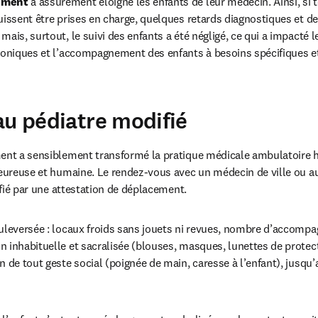
nement
 a assurément éloigné les enfants de leur médecin. Ainsi, si to
uissent être prises en charge, quelques retards diagnostiques et de
ais, surtout, le suivi des enfants a été négligé, ce qui a impacté l
roniques et l’accompagnement des enfants à besoins spécifiques et/
au pédiatre modifié
ent a sensiblement transformé la pratique médicale ambulatoire ha
leureuse et humaine. Le rendez-vous avec un médecin de ville ou au
tifié par une attestation de déplacement.
uleversée : locaux froids sans jouets ni revues, nombre d’accompag
 inhabituelle et sacralisée (blouses, masques, lunettes de protectio
 de tout geste social (poignée de main, caresse à l’enfant), jusqu’au