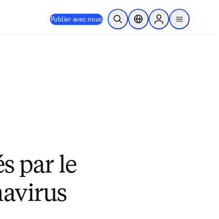
Publier avec nous
Ouvrir la recherche
Sélecteur de localisation
Sign in to products
menu
s par le
navirus