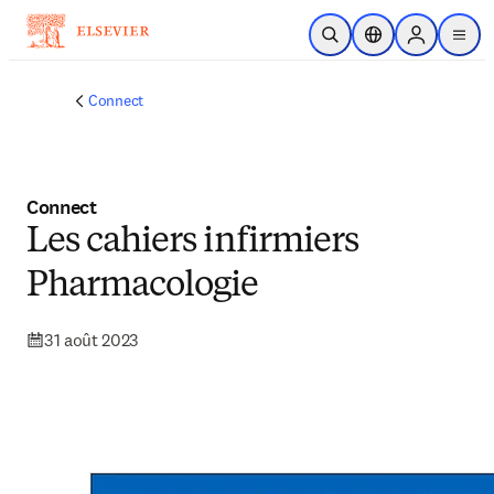
Passer au contenu principal
Ouvrir la recherche
Sélecteur de locali
Sign in to p
menu
Connect
Connect
Les cahiers infirmiers
Pharmacologie
31 août 2023