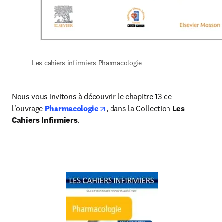
Les cahiers infirmiers Pharmacologie
Nous vous invitons à découvrir le chapitre 13 de 
opens in new tab/window
l'ouvrage 
Pharmacologie
, dans la Collection 
Les 
Cahiers Infirmiers
.