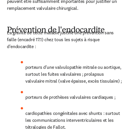
peuvent être suffisamment importantes pour justifier un 
remplacement valvulaire chirurgical.
Prévention de l'endocardite
La gravité de cette maladie justifie une prévention sans 
faille (encadré 17.1) chez tous les sujets à risque 
d'endocardite :
porteurs d'une valvulopathie mitrale ou aortique, 
surtout les fuites valvulaires ; prolapsus 
valvulaire mitral (valve épaisse, excès tissulaire) ;
porteurs de prothèses valvulaires cardiaques ;
cardiopathies congénitales avec shunts : surtout 
les communications interventriculaires et les 
tétralogies de Fallot.