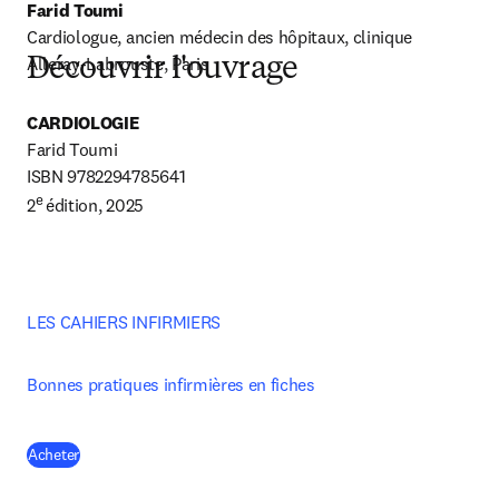
Farid Toumi 
Cardiologue, ancien médecin des hôpitaux, clinique 
Alleray-Labrouste, Paris
Découvrir l'ouvrage
CARDIOLOGIE
Farid Toumi

ISBN 9782294785641 

e 
2
édition, 2025
LES CAHIERS INFIRMIERS
Bonnes pratiques infirmières en fiches
(
S’ouvre dans une nouvelle fenêtre
)
Acheter