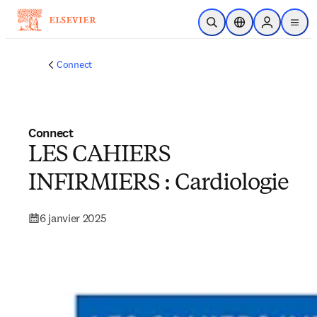
Passer au contenu principal
Ouvrir la recherche
Sélecteur de locali
Sign in to p
menu
Connect
Connect
LES CAHIERS
INFIRMIERS : Cardiologie
6 janvier 2025