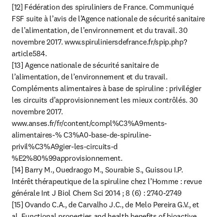
[12] Fédération des spiruliniers de France. Communiqué 
FSF suite à l’avis de l’Agence nationale de sécurité sanitaire 
de l’alimentation, de l’environnement et du travail. 30 
novembre 2017. www.spiruliniersdefrance.fr/spip.php?
article584.

[13] Agence nationale de sécurité sanitaire de 
l’alimentation, de l’environnement et du travail. 
Compléments alimentaires à base de spiruline : privilégier 
les circuits d’approvisionnement les mieux contrôlés. 30 
novembre 2017. 
www.anses.fr/fr/content/compl%C3%A9ments-
alimentaires-% C3%A0-base-de-spiruline-
privil%C3%A9gier-les-circuits-d 
%E2%80%99approvisionnement.

[14] Barry M., Ouedraogo M., Sourabie S., Guissou I.P. 
Intérêt thérapeutique de la spiruline chez l’Homme : revue 
générale Int J Biol Chem Sci 2014 ; 8 (6) : 2740-2749

[15] Ovando C.A., de Carvalho J.C., de Melo Pereira G.V., et 
al. Functional properties and health benefits of bioactive 