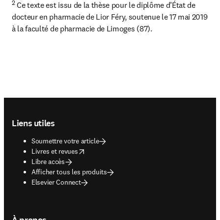
2
 Ce texte est issu de la thèse pour le diplôme d’État de 
docteur en pharmacie de Lior Féry, soutenue le 17 mai 2019 
à la faculté de pharmacie de Limoges (87).
Footer navigation
Liens utiles
Soumettre votre article
opens in new tab/window
Livres et revues
Libre accès
Afficher tous les produits
Elsevier Connect
À propos