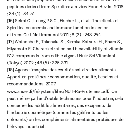
peptides derived from Spirulina: a review Food Rev Int 2018 
; 34 (1) : 34-51

[16] Selmi C., Leung P.S.C., Fischer L., et al. The effects of 
Spirulina on anemia and immune function in senior 
citizens Cell Mol Immunol 2011 ; 8 (3) : 248-254

[17] Watanabe F., Takenaka S., Kirraka-Katsura H., Ebara S., 
Miyamoto E. Characterization and bioavailability of vitamin 
B12-compounds from edible algae J Nutr Sci Vitaminol 
(Tokyo) 2002 ; 48 (5) : 325-331

[18] Agence française de sécurité sanitaire des aliments. 
Apport en protéines : consommation, qualité, besoins et 
recommandations. 2007. 
1
www.anses.fr/fr/system/files/NUT-Ra-Proteines.pdf.
 On 
peut même parler d’outils techniques pour l’industrie, cela 
concerne des additifs alimentaires, des excipients de 
l’industrie cosmétique (comme les gélifiants ou les 
colorants) ou les compléments alimentaires protéiques de 