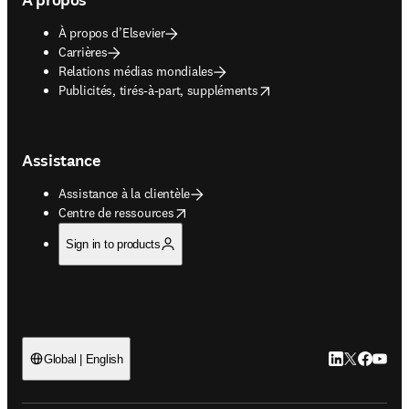
À propos d’Elsevier
Carrières
Relations médias mondiales
opens in new tab/window
Publicités, tirés-à-part, suppléments
Assistance
Assistance à la clientèle
opens in new tab/window
Centre de ressources
Sign in to products
LinkedIn S’ouv
Twitter S’ou
Facebook 
YouTub
Global | English