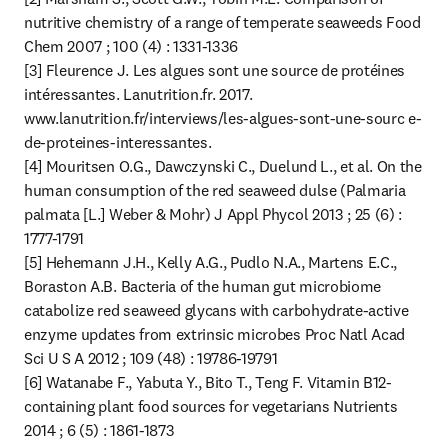
nutritive chemistry of a range of temperate seaweeds Food 
Chem 2007 ; 100 (4) : 1331-1336

[3] Fleurence J. Les algues sont une source de protéines 
intéressantes. Lanutrition.fr. 2017. 
www.lanutrition.fr/interviews/les-algues-sont-une-sourc e-
de-proteines-interessantes.

[4] Mouritsen O.G., Dawczynski C., Duelund L., et al. On the 
human consumption of the red seaweed dulse (Palmaria 
palmata [L.] Weber & Mohr) J Appl Phycol 2013 ; 25 (6) : 
1777-1791

[5] Hehemann J.H., Kelly A.G., Pudlo N.A., Martens E.C., 
Boraston A.B. Bacteria of the human gut microbiome 
catabolize red seaweed glycans with carbohydrate-active 
enzyme updates from extrinsic microbes Proc Natl Acad 
Sci U S A 2012 ; 109 (48) : 19786-19791

[6] Watanabe F., Yabuta Y., Bito T., Teng F. Vitamin B12-
containing plant food sources for vegetarians Nutrients 
2014 ; 6 (5) : 1861-1873
