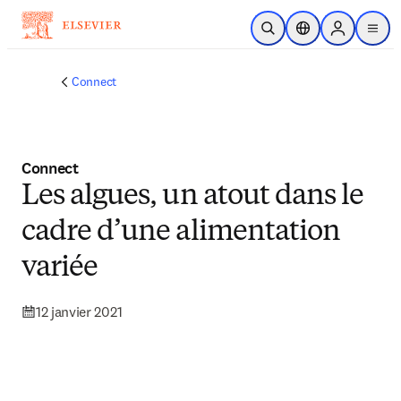
Passer au contenu principal
Ouvrir la recherche
Sélecteur de locali
Sign in to p
menu
Connect
Connect
Les algues, un atout dans le
cadre d’une alimentation
variée
12 janvier 2021