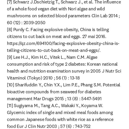
[7] Schwarz J.Dschietzig T., Schwarz J., et al. The influence 
of a whole food vegan diet with Nori algae and wild 
mushrooms on selected blood parameters Clin Lab 2014 ; 
60 (12) : 2039-2050

[8] Purdy C. Facing explosive obesity, China is telling 
citizens to cut back on meat and eggs. 27 mai 2016. 
https://qz.com/694100/facing-explosive-obesity-china-is-
telling-citizens-to-cut-back-on-meat-and-eggs/.

[9] Lee H.J., Kim H.C., Vitek L., Nam C.M. Algae 
consumption and risk of type 2 diabetes: Korean national 
health and nutrition examination survey in 2005 J Nutr Sci 
Vitaminol (Tokyo) 2010 ; 56 (1) : 13-18

[10] Sharifuddin Y., Chin Y.X., Lim P.E., Phang S.M. Potential 
bioactive compounds from seaweed for diabetes 
management Mar Drugs 2015 ; 13 (8) : 5447-5491

[11] Sugiyama M., Tang A.C., Wakaki Y., Koyama W. 
Glycemic index of single and mixed meal foods among 
common Japanese foods with white rice as a reference 
food Eur J Clin Nutr 2003 ; 57 (6) : 743-752
