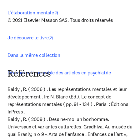
opens in new tab/window
L’élaboration mentale
© 2021 Elsevier Masson SAS. Tous droits réservés
opens in new tab/window
Je découvre le livre
Dans la même collection
Découvrez l'ensemble des articles en psychiatrie
Références
Baldy , R. ( 2006 ) . Les représentations mentales et leur 
développement . In: N. Blanc (Ed.), Le concept de 
représentations mentales ( pp. 91 - 134 ) . Paris  : Éditions 
InPress .

Baldy , R. ( 2009 ) . Dessine-moi un bonhomme. 
Universaux et variantes culturelles. Gradhiva. Au musée du 
quai Branly, n o 9 « Arts de l’enfance . Enfances de l’art », 