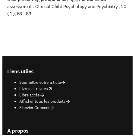
assessment . Clinical Child Psychology and Psychiatry , 20 
( 1 ), 68 - 83 .
Footer navigation
Liens utiles
Soumettre votre article
opens in new tab/window
Livres et revues
Libre accès
Afficher tous les produits
Elsevier Connect
À propos