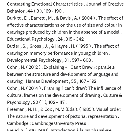
Contrasting Emotional Characteristics . Journal of Creative 
Behavior , 44 ( 3 ), 169 - 190 .

Burkitt , E. , Barrett , M. , & Davis , A. ( 2004 ) . The effect of 
affective characterizations on the use of size and colour in 
drawings produced by children in the absence of a model . 
Educational Psychology , 24 , 315 - 342

Butler , S. , Gross , J. , & Hayne , H. ( 1995 ) . The effect of 
drawing on memory performance in young children . 
Developmental Psychology , 31 , 597 - 608 .

Cohn , N. ( 2012 ) . Explaining « I Can’t Draw »: parallels 
between the structure and development of language and 
drawing . Human Development , 55 , 167 - 192 .

Cohn , N. ( 2014 ) . Framing ‘I can’t draw’: The infl uence of 
cultural frames on the development of drawing . Culture & 
Psychology , 20 ( 1 ), 102 - 117 .

Freeman , N. H. , & Cox , M. V. (Eds.). ( 1985 ). Visual order: 
The nature and development of pictorial representation . 
Cambridge : Cambridge University Press .

Freud, S. (1916, 1970). Introduction à la psychanalyse. 