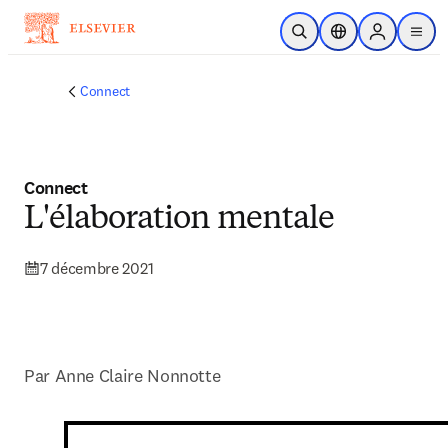
Passer au contenu principal
Ouvrir la recherche
Sélecteur de locali
Sign in to p
menu
Connect
Connect
L'élaboration mentale
7 décembre 2021
Par 
Anne Claire Nonnotte