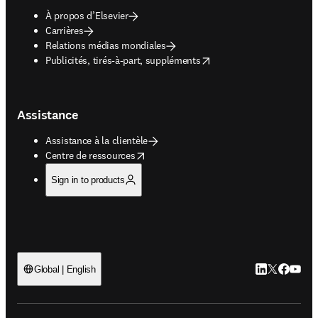
À propos d’Elsevier
Carrières
Relations médias mondiales
opens in new tab/window
Publicités, tirés-à-part, suppléments
Assistance
Assistance à la clientèle
opens in new tab/window
Centre de ressources
Sign in to products
LinkedIn S’ouv
Twitter S’ou
Facebook 
YouTub
Global | English