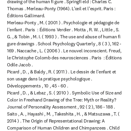
drawing of the human fi gure . Springfi eld : Charles C. 
Thomas . Merleau-Ponty (1964). L’œil et l’esprit. Paris : 
Éditions Gallimard.

Merleau-Ponty , M. ( 2001 ) . Psychologie et pédagogie de 
l’enfant . Paris  : Éditions Verdier . Motta , R. W. , Little , S. 
G. , & Tobin , M. I. ( 1993 ) . The use and abuse of human fi 
gure drawings . School Psychology Quarterly , 8 ( 3 ), 162 - 
169 . Naccache , L. ( 2006 ) . Le nouvel inconscient. Freud, 
le Christophe Colomb des neurosciences . Paris  : Éditions 
Odile Jacob .

Picard , D. , & Baldy , R. ( 2011 ) . Le dessin de l’enfant et 
son usage dans la pratique psychologique . 
Développements , 10 , 45 - 60 .

Picard , D. , & Lebaz , S. ( 2010 ) . Symbolic Use of Size and 
Color in Freehand Drawing of the Tree: Myth or Reality? 
Journal of Personality Assessment , 92 ( 2 ), 186 - 188 .

Saito , A. , Hayashi , M. , Takeshita , H. , & Matsuzawa , T. ( 
2014 ) . The Origin of Representational Drawing: A 
Comparison of Human Children and Chimpanzees . Child 