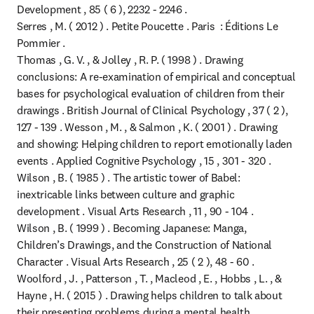
Development , 85 ( 6 ), 2232 - 2246 .

Serres , M. ( 2012 ) . Petite Poucette . Paris  : Éditions Le 
Pommier .

Thomas , G. V. , & Jolley , R. P. ( 1998 ) . Drawing 
conclusions: A re-examination of empirical and conceptual 
bases for psychological evaluation of children from their 
drawings . British Journal of Clinical Psychology , 37 ( 2 ), 
127 - 139 . Wesson , M. , & Salmon , K. ( 2001 ) . Drawing 
and showing: Helping children to report emotionally laden 
events . Applied Cognitive Psychology , 15 , 301 - 320 .

Wilson , B. ( 1985 ) . The artistic tower of Babel: 
inextricable links between culture and graphic 
development . Visual Arts Research , 11 , 90 - 104 .

Wilson , B. ( 1999 ) . Becoming Japanese: Manga, 
Children’s Drawings, and the Construction of National 
Character . Visual Arts Research , 25 ( 2 ), 48 - 60 .

Woolford , J. , Patterson , T. , Macleod , E. , Hobbs , L. , & 
Hayne , H. ( 2015 ) . Drawing helps children to talk about 
their presenting problems during a mental health 