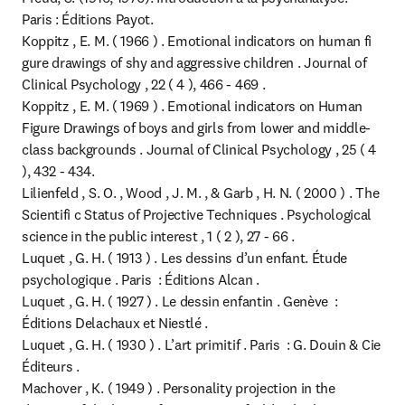
Paris : Éditions Payot.

Koppitz , E. M. ( 1966 ) . Emotional indicators on human fi 
gure drawings of shy and aggressive children . Journal of 
Clinical Psychology , 22 ( 4 ), 466 - 469 .

Koppitz , E. M. ( 1969 ) . Emotional indicators on Human 
Figure Drawings of boys and girls from lower and middle-
class backgrounds . Journal of Clinical Psychology , 25 ( 4 
), 432 - 434.

Lilienfeld , S. O. , Wood , J. M. , & Garb , H. N. ( 2000 ) . The 
Scientifi c Status of Projective Techniques . Psychological 
science in the public interest , 1 ( 2 ), 27 - 66 .

Luquet , G. H. ( 1913 ) . Les dessins d’un enfant. Étude 
psychologique . Paris  : Éditions Alcan .

Luquet , G. H. ( 1927 ) . Le dessin enfantin . Genève  : 
Éditions Delachaux et Niestlé .

Luquet , G. H. ( 1930 ) . L’art primitif . Paris  : G. Douin & Cie 
Éditeurs .

Machover , K. ( 1949 ) . Personality projection in the 