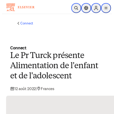
Passer au contenu principal
Ouvrir la recherche
Sélecteur de locali
Sign in to p
menu
Connect
Connect
Le Pr Turck présente
Alimentation de l'enfant
et de l'adolescent
12 août 2022
|
Frances