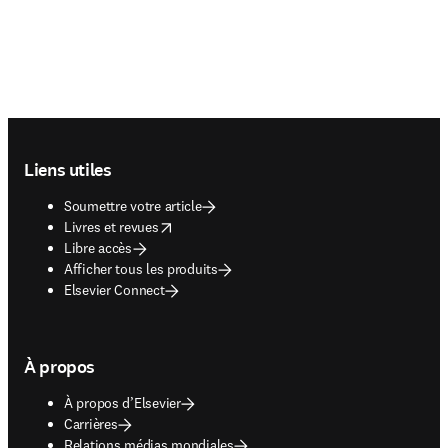
Footer navigation
Liens utiles
Soumettre votre article
opens in new tab/window
Livres et revues
Libre accès
Afficher tous les produits
Elsevier Connect
À propos
À propos d’Elsevier
Carrières
Relations médias mondiales