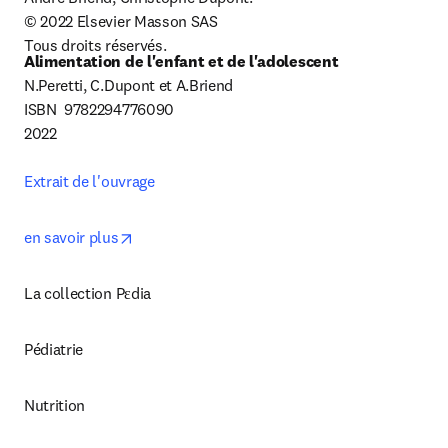
© 2022 Elsevier Masson SAS

Tous droits réservés.
Alimentation de l'enfant et de l'adolescent
N.Peretti, C.Dupont et A.Briend

ISBN  9782294776090

2022

Extrait de l'ouvrage
opens in new tab/window
en savoir plus
La collection Pεdia
Pédiatrie
Nutrition