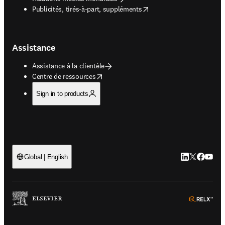
opens in new tab/window
Publicités, tirés-à-part, suppléments
Assistance
Assistance à la clientèle
opens in new tab/window
Centre de ressources
Sign in to products
LinkedIn S’ouv
Twitter S’ou
Facebook 
YouTub
Global | English
ope