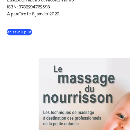
ISBN: 9782294762598

A paraître le 8 janvier 2020
(
S’ouvre dans une nouvelle fenêtre
)
en savoir plus