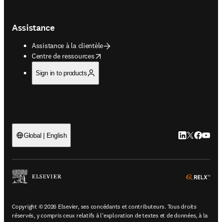
Assistance
Assistance à la clientèle
opens in new tab/window
Centre de ressources
Sign in to products
LinkedIn S’ouv
Twitter S’ou
Facebook 
YouTub
Global | English
ope
Copyright © 2026 Elsevier, ses concédants et contributeurs. Tous droits
réservés, y compris ceux relatifs à l'exploration de textes et de données, à la