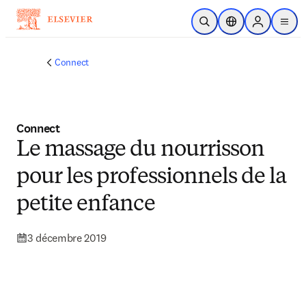
Passer au contenu principal
Ouvrir la recherche
Sélecteur de locali
Sign in to p
menu
Connect
Connect
Le massage du nourrisson
pour les professionnels de la
petite enfance
3 décembre 2019