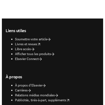
Footer navigation
Liens utiles
Soumettre votre article
opens in new tab/window
Livres et revues
Libre accès
Afficher tous les produits
Elsevier Connect
À propos
À propos d’Elsevier
Carrières
Relations médias mondiales
opens in new tab/window
Publicités, tirés-à-part, suppléments