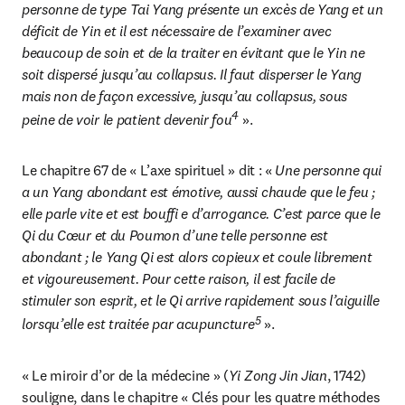
personne de type Tai Yang présente un excès de Yang et un 
déficit de Yin et il est nécessaire de l’examiner avec 
beaucoup de soin et de la traiter en évitant que le Yin ne 
soit dispersé jusqu’au collapsus. Il faut disperser le Yang 
mais non de façon excessive, jusqu’au collapsus, sous 
4
peine de voir le patient devenir fou
 ».
Le chapitre 67 de « L’axe spirituel » dit : « 
Une personne qui 
a un Yang abondant est émotive, aussi chaude que le feu ; 
elle parle vite et est bouffi e d’arrogance. C’est parce que le 
Qi du Cœur
et du Poumon d’une telle personne est 
abondant ; le Yang Qi est alors copieux et coule librement 
et vigoureusement. Pour cette raison, il est facile de 
stimuler son esprit, et le Qi arrive rapidement sous l’aiguille 
5
lorsqu’elle est traitée par acupuncture
 ».
« Le miroir d’or de la médecine » (
Yi Zong Jin Jian
, 1742) 
souligne, dans le chapitre « Clés pour les quatre méthodes 