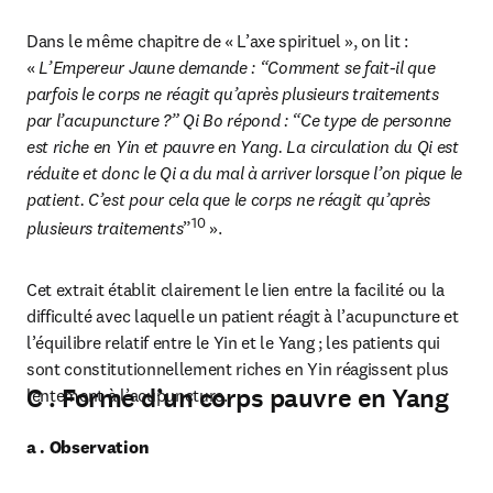
Dans le même chapitre de « L’axe spirituel », on lit : 
«
 L’Empereur Jaune demande : “Comment se fait-il que 
parfois le corps ne réagit qu’après plusieurs traitements 
par l’acupuncture ?” Qi Bo répond : “Ce type de personne 
est riche en Yin et pauvre en Yang. La circulation du Qi est 
réduite et donc le Qi a du mal à arriver lorsque l’on pique le 
patient. C’est pour cela que le corps ne réagit qu’après 
10
plusieurs traitements
”
 ».
Cet extrait établit clairement le lien entre la facilité ou la 
difficulté avec laquelle un patient réagit à l’acupuncture et 
l’équilibre relatif entre le Yin et le Yang ; les patients qui 
sont constitutionnellement riches en Yin réagissent plus 
C . Forme d’un corps pauvre en Yang
lentement à l’acupuncture.
a . Observation