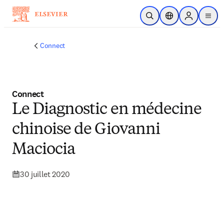
Passer au contenu principal
Ouvrir la recherche
Sélecteur de locali
Sign in to p
menu
Connect
Connect
Le Diagnostic en médecine
chinoise de Giovanni
Maciocia
30 juillet 2020