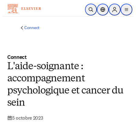
Passer au contenu principal
Ouvrir la recherche
Sélecteur de locali
Sign in to p
menu
Connect
Connect
L'aide-soignante :
accompagnement
psychologique et cancer du
sein
5 octobre 2023