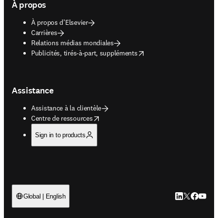
À propos
À propos d’Elsevier
Carrières
Relations médias mondiales
opens in new tab/window
Publicités, tirés-à-part, suppléments
Assistance
Assistance à la clientèle
opens in new tab/window
Centre de ressources
Sign in to products
LinkedIn S’ouv
Twitter S’ou
Facebook 
YouTub
Global | English