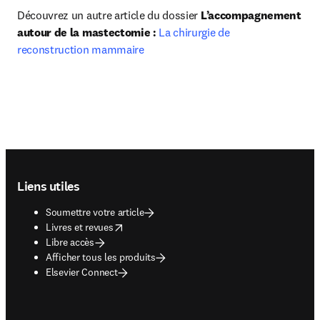
Découvrez un autre article du dossier 
L’accompagnement 
autour de la mastectomie : 
La chirurgie de 
reconstruction mammaire
Footer navigation
Liens utiles
Soumettre votre article
opens in new tab/window
Livres et revues
Libre accès
Afficher tous les produits
Elsevier Connect