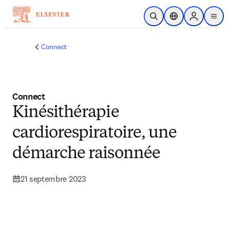
Passer au contenu principal
Ouvrir la recherche
Sélecteur de locali
Sign in to p
menu
Connect
Connect
Kinésithérapie
cardiorespiratoire, une
démarche raisonnée
21 septembre 2023