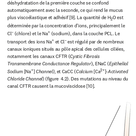
déshydratation de la première couche se confond 
automatiquement avec la seconde, ce qui rend le mucus 
plus viscoélastique et adhésif [9]. La quantité de H
O est 
2
déterminée par la concentration d'ions, principalement le 
–
+
Cl
 (chlore) et le Na
 (sodium), dans la couche PCL. Le 
+
–
transport des ions Na
 et Cl
 est régulé par de nombreux 
canaux ioniques situés au pôle apical des cellules ciliées, 
notamment les canaux CFTR (
Cystic Fibrosis 
Transmembrane Conductance Regulator
), ENaC (
Epithelial 
+
2+
Sodium
 [Na
] 
Channel)
, et CaCC (
Calcium
 [Ca
]-
Activated 
Chloride Channel
) (figure  4.2). Des mutations au niveau du 
canal CFTR causent la mucoviscidose [10].