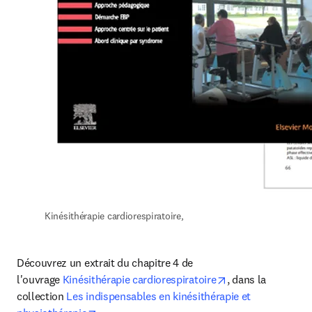
Kinésithérapie cardiorespiratoire,
Découvrez un extrait du chapitre 4 de 
opens in new tab
l'ouvrage 
Kinésithérapie cardiorespiratoire
, dans la 
collection 
Les indispensables en kinésithérapie et 