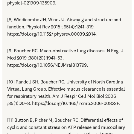
physiol-021909-135909.
[8] Widdicombe JH, Wine JJ. Airway gland structure and 
function. Physiol Rev 2015 ; 95(4):1241–319. 
https://doi.org/10.1152/ physrev.00039.2014.
[9] Boucher RC. Muco-obstructive lung diseases. N Engl J 
Med 2019 ;380(20):1941–53. 
https://doi.org/10.1056/NEJMra1813799.
[10] Randell SH, Boucher RC, University of North Carolina 
Virtual Lung Group. Effective mucus clearance is essential 
for respiratory health. Am J Respir Cell Mol Biol 2006 
;35(1):20–8. https://doi.org/10.1165/ rcmb.2006-0082SF.
[11] Button B, Picher M, Boucher RC. Differential effects of 
cyclic and constant stress on ATP release and mucociliary 