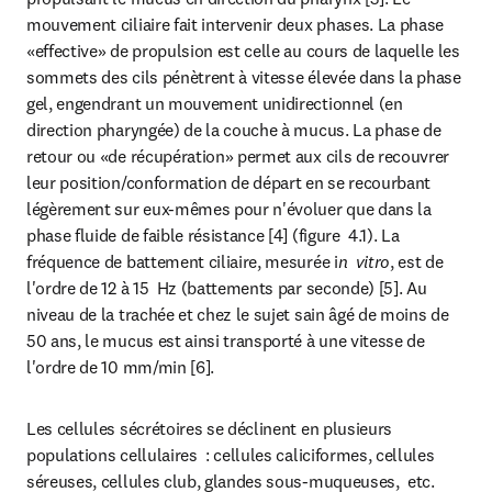
mouvement ciliaire fait intervenir deux phases. La phase 
«effective» de propulsion est celle au cours de laquelle les 
sommets des cils pénètrent à vitesse élevée dans la phase 
gel, engendrant un mouvement unidirectionnel (en 
direction pharyngée) de la couche à mucus. La phase de 
retour ou «de récupération» permet aux cils de recouvrer 
leur position/conformation de départ en se recourbant 
légèrement sur eux-mêmes pour n'évoluer que dans la 
phase fluide de faible résistance [4] (figure  4.1). La 
fréquence de battement ciliaire, mesurée i
n  vitro
, est de 
l'ordre de 12 à 15  Hz (battements par seconde) [5]. Au 
niveau de la trachée et chez le sujet sain âgé de moins de 
50 ans, le mucus est ainsi transporté à une vitesse de 
l'ordre de 10 mm/min [6].
Les cellules sécrétoires se déclinent en plusieurs 
populations cellulaires  : cellules caliciformes, cellules 
séreuses, cellules club, glandes sous-muqueuses,  etc. 