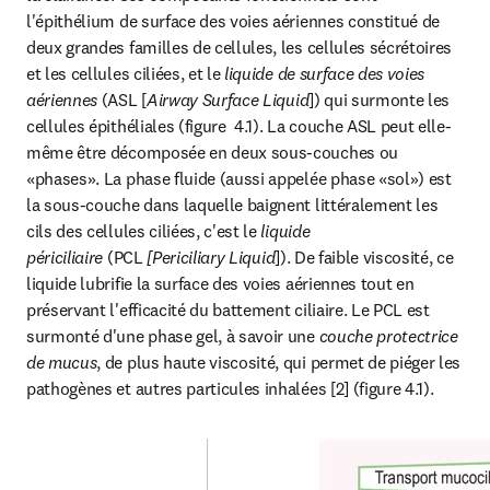
l'épithélium de surface des voies aériennes constitué de 
deux grandes familles de cellules, les cellules sécrétoires 
et les cellules ciliées, et le
 liquide de surface des voies 
aériennes 
(ASL [
Airway Surface Liquid
]) qui surmonte les 
cellules épithéliales (figure  4.1). La couche ASL peut elle-
même être décomposée en deux sous-couches ou 
«phases». La phase fluide (aussi appelée phase «sol») est 
la sous-couche dans laquelle baignent littéralement les 
cils des cellules ciliées, c'est le
 liquide 
périciliaire
 (PCL 
[Periciliary Liquid
]). De faible viscosité, ce 
liquide lubrifie la surface des voies aériennes tout en 
préservant l'efficacité du battement ciliaire. Le PCL est 
surmonté d'une phase gel, à savoir une 
couche protectrice 
de mucus
, de plus haute viscosité, qui permet de piéger les 
pathogènes et autres particules inhalées [2] (figure 4.1).