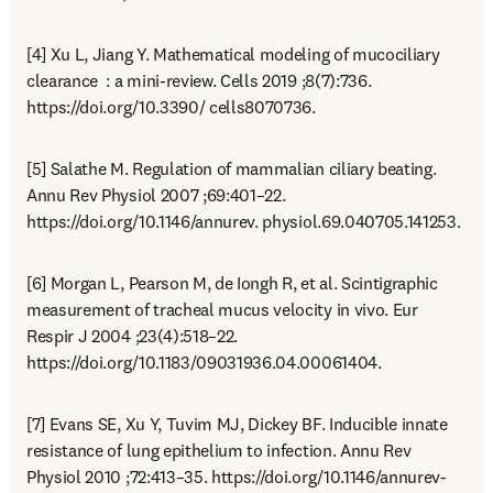
[4] Xu L, Jiang Y. Mathematical modeling of mucociliary 
clearance  : a mini-review. Cells 2019 ;8(7):736. 
https://doi.org/10.3390/ cells8070736.
[5] Salathe M. Regulation of mammalian ciliary beating. 
Annu Rev Physiol 2007 ;69:401–22. 
https://doi.org/10.1146/annurev. physiol.69.040705.141253.
[6] Morgan L, Pearson M, de Iongh R, et al. Scintigraphic 
measurement of tracheal mucus velocity in vivo. Eur 
Respir J 2004 ;23(4):518–22. 
https://doi.org/10.1183/09031936.04.00061404.
[7] Evans SE, Xu Y, Tuvim MJ, Dickey BF. Inducible innate 
resistance of lung epithelium to infection. Annu Rev 
Physiol 2010 ;72:413–35. https://doi.org/10.1146/annurev-