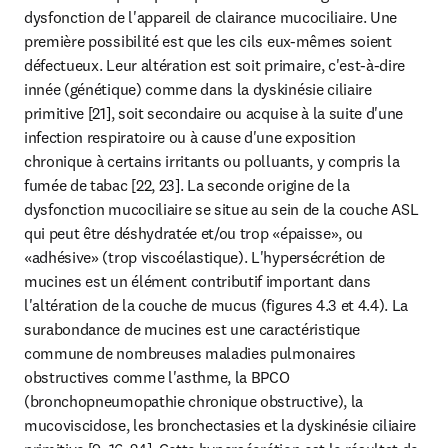
dysfonction de l'appareil de clairance mucociliaire. Une 
première possibilité est que les cils eux-mêmes soient 
défectueux. Leur altération est soit primaire, c'est-à-dire 
innée (génétique) comme dans la dyskinésie ciliaire 
primitive [21], soit secondaire ou acquise à la suite d'une 
infection respiratoire ou à cause d'une exposition 
chronique à certains irritants ou polluants, y compris la 
fumée de tabac [22, 23]. La seconde origine de la 
dysfonction mucociliaire se situe au sein de la couche ASL 
qui peut être déshydratée et/ou trop «épaisse», ou 
«adhésive» (trop viscoélastique). L'hypersécrétion de 
mucines est un élément contributif important dans 
l'altération de la couche de mucus (figures 4.3 et 4.4). La 
surabondance de mucines est une caractéristique 
commune de nombreuses maladies pulmonaires 
obstructives comme l'asthme, la BPCO 
(bronchopneumopathie chronique obstructive), la 
mucoviscidose, les bronchectasies et la dyskinésie ciliaire 