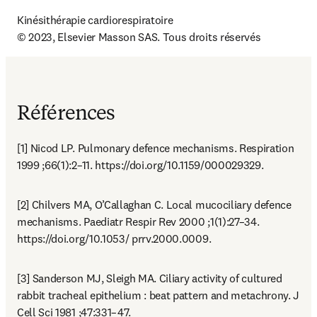
Kinésithérapie cardiorespiratoire

© 2023, Elsevier Masson SAS. Tous droits réservés
Références
[1] Nicod LP. Pulmonary defence mechanisms. Respiration 
1999 ;66(1):2–11. https://doi.org/10.1159/000029329.
[2] Chilvers MA, O’Callaghan C. Local mucociliary defence 
mechanisms. Paediatr Respir Rev 2000 ;1(1):27–34. 
https://doi.org/10.1053/ prrv.2000.0009.
[3] Sanderson MJ, Sleigh MA. Ciliary activity of cultured 
rabbit tracheal epithelium : beat pattern and metachrony. J 
Cell Sci 1981 ;47:331–47.