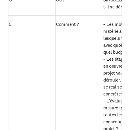
t-il se déroule
C
Comment ?
– Les moyens
matériels et fi
lesquels ? (av
avec quoi,

quel budget pr
– Les étapes d
en oeuvre : c
projet va-t-il 
dérouler,

se réaliser 
concrètement 
– L’évaluation 
mesuré tous le
toutes les 
conséquences
projet ?