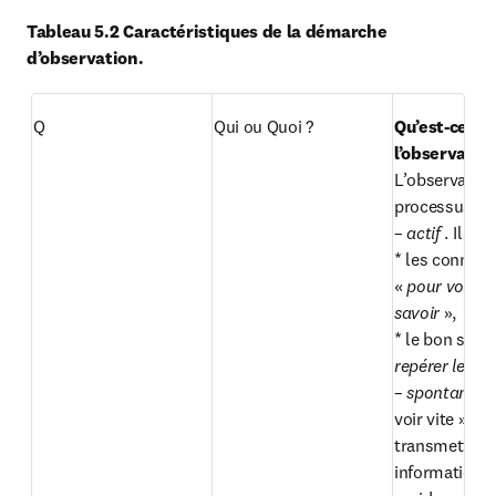
Tableau 5.2 Caractéristiques de la démarche 
d’observation.
Q
Qui ou Quoi ?
Qu’est-ce que
l’observatio
L’observation 
processus qui 
– 
actif
 . Il s’a
* les connaiss
« 
pour voir il f
savoir 
»,

* le bon sens 
repérer les pr
– 
spontané
 : 
voir vite » et 
transmettre l
informations 