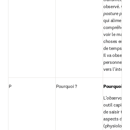
qui alimente l
compréhension
voir le maxim
choses en un 
de temps asse
Il va observer 
personne de l
vers l’
intérieu
P
Pourquoi ?
Pourquoi ob
L’
observation
outil capital 
de saisir tous 
aspects de l’é
(physiologiqu