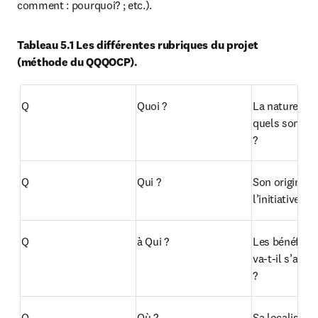
comment : pourquoi? ; etc.).
Tableau 5.1 Les différentes rubriques du projet 
(méthode du QQQOCP).
Q
Quoi ?
La nature du p
quels sont se
?
Q
Qui ?
Son origine : q
l’initiative ?
Q
à Qui ?
Les bénéficiair
va-t-il s’adres
?
O
Où ?
Sa localisatio