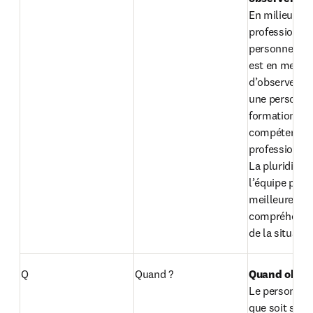
En milieu 
professionnel,
personne de l
est en mesure
d’observer

une personne 
formation et s
compétences 
professionnell
La pluridiscipl
l’équipe perm
meilleure 
compréhensio
de la situatio
Q
Quand ?
Quand obser
Le personnel, 
que soit sa fo