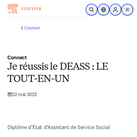
Passer au contenu principal
Ouvrir la recherche
Sélecteur de locali
Sign in to p
menu
Connect
Connect
Je réussis le DEASS : LE
TOUT-EN-UN
22 mai 2022
Diplôme d’État d’Assistant de Service Social
