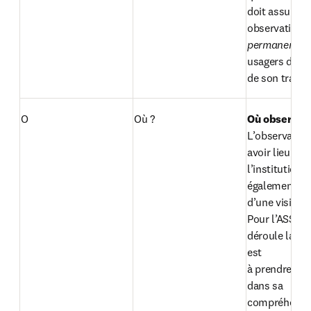
doit assurer u
observation 
permanente 
d
usagers dans 
de son travail
O
Où ?
Où observer
L’observation
avoir lieu au s
l’institution, 
également lor
d’une visite à
Pour l’ASS, le 
déroule la ren
est

à prendre en 
dans sa 
compréhensio