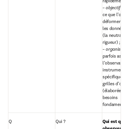
rapidement ;

– 
objectif
 : il 
ce que l’on vo
déformer ni in
les données

(la neutralité 
rigueur) ;

– 
organisé 
: il
parfois associ
l’observation 
instruments o
spécifiques. Ex
grilles d’obse
(élaborées à p
besoins

fondamentau
Q
Qui ?
Qui est quali
observer ?