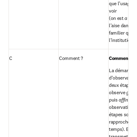
que l’usager l
voir

(on est 
a prior
l’aise dans un
familier qu’au
l’institution).
C
Comment ?
Comment ob
La démarche 
d’observation 
deux étapes : 
observe 
puis 
affine 
so
observation (
étapes sont tr
rapprochées d
temps). Ensuit
transmet ce qu