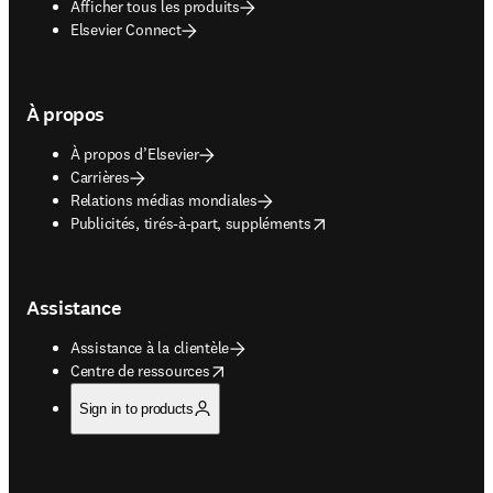
Afficher tous les produits
Elsevier Connect
À propos
À propos d’Elsevier
Carrières
Relations médias mondiales
opens in new tab/window
Publicités, tirés-à-part, suppléments
Assistance
Assistance à la clientèle
opens in new tab/window
Centre de ressources
Sign in to products