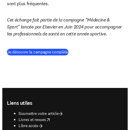
sont plus fréquentes.
Cet échange fait partie de la campagne "Médecine & 
Sport" lancée par Elsevier en Juin 2024 pour accompagner 
les professionnels de santé en cette année sportive.
(
S’ouvre dans une nouvelle fenêtre
)
Je découvre la campagne complète
Footer navigation
Liens utiles
Soumettre votre article
opens in new tab/window
Livres et revues
Libre accès