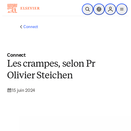
Passer au contenu principal
Ouvrir la recherche
Sélecteur de locali
Sign in to p
menu
Connect
Connect
Les crampes, selon Pr
Olivier Steichen
15 juin 2024