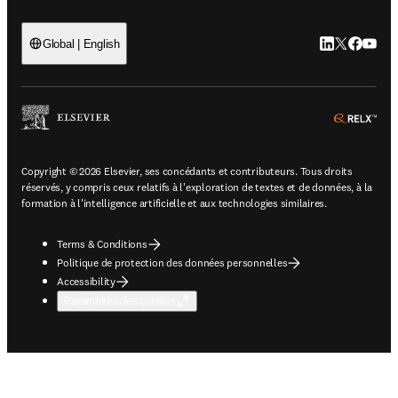
LinkedIn S’ouv
Twitter S’ou
Facebook 
YouTub
Global | English
ope
Copyright © 2026 Elsevier, ses concédants et contributeurs. Tous droits
réservés, y compris ceux relatifs à l'exploration de textes et de données, à la
formation à l'intelligence artificielle et aux technologies similaires.
Terms & Conditions
Politique de protection des données personnelles
Accessibility
Paramètres des cookies