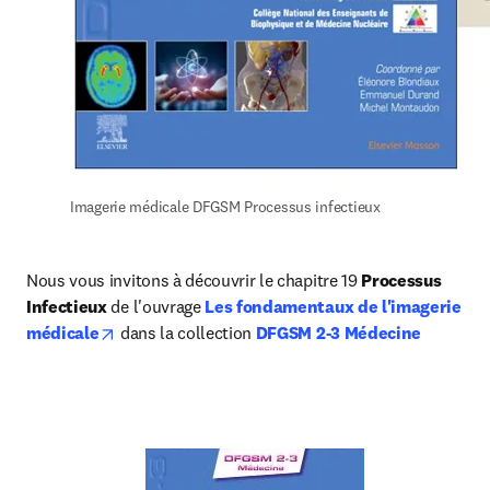
Imagerie médicale DFGSM Processus infectieux
Nous vous invitons à découvrir le chapitre 19 
Processus 
Infectieux 
de l'ouvrage 
Les fondamentaux de l'imagerie 
opens in new tab/window
médicale
 dans la collection 
DFGSM 2-3 Médecine