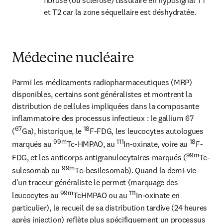
fibrose (ou sclérose) tissulaire en hyposignal T1 
et T2 car la zone séquellaire est déshydratée.
Médecine nucléaire
Parmi les médicaments radiopharmaceutiques (MRP) 
disponibles, certains sont généralistes et montrent la 
distribution de cellules impliquées dans la composante 
inflammatoire des processus infectieux : le gallium 67 
67
18
(
Ga), historique, le 
F-FDG, les leucocytes autologues 
99m
111
18
marqués au 
Tc-HMPAO, au 
In-oxinate, voire au 
F-
99m
FDG, et les anticorps antigranulocytaires marqués (
Tc-
99m
sulesomab ou 
Tc-besilesomab). Quand la demi-vie 
d'un traceur généraliste le permet (marquage des 
 99m
111
leucocytes au
TcHMPAO ou au 
In-oxinate en 
particulier), le recueil de sa distribution tardive (24 heures 
après injection) reflète plus spécifiquement un processus 