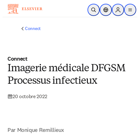
Passer au contenu principal
Ouvrir la recherche
Sélecteur de locali
Sign in to p
menu
Connect
Connect
Imagerie médicale DFGSM
Processus infectieux
20 octobre 2022
Par Monique Remillieux