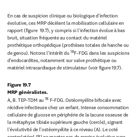
En cas de suspicion clinique ou biologique d'infection 
évolutive, ces MRP décèlent la mobilisation cellulaire en 
rapport (figure  19.7), y compris si l'infection évolue à bas 
bruit, situation fréquente au contact du matériel 
prothétique orthopédique (prothèses totales de hanche ou 
18
de genou). Notons l'intérêt du 
F-FDG dans les suspicions 
d'endocardites, notamment sur valve prothétique ou 
matériel intracardiaque de stimulateur (voir figure 19.7).
Figure 19.7

MRP généralistes.
18
A, B. TEP-TDM au 
 F-FDG. Ostéomyélite bifocale avec 
récidive infectieuse chez un enfant. Intense consommation 
cellulaire de glucose en périphérie de la lacune osseuse de 
la métaphyse tibiale supérieure gauche (cercle), signant 
l'évolutivité de l'ostéomyélite à ce niveau (A). Le coté 
controlatéral (B) ne montre pas de reprise évolutive avec 