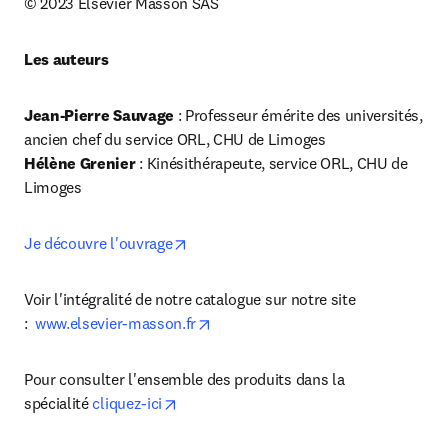
© 2023 Elsevier Masson SAS
Les auteurs
Jean-Pierre Sauvage
 : Professeur émérite des universités, 
Hélène Grenier
 : Kinésithérapeute, service ORL, CHU de 
Limoges
opens in new tab/window
Je découvre l'ouvrage
Voir l'intégralité de notre catalogue sur notre site 
opens in new tab/window
:  
www.elsevier-masson.fr
Pour consulter l'ensemble des produits dans la 
opens in new tab/window
spécialité 
cliquez-ici