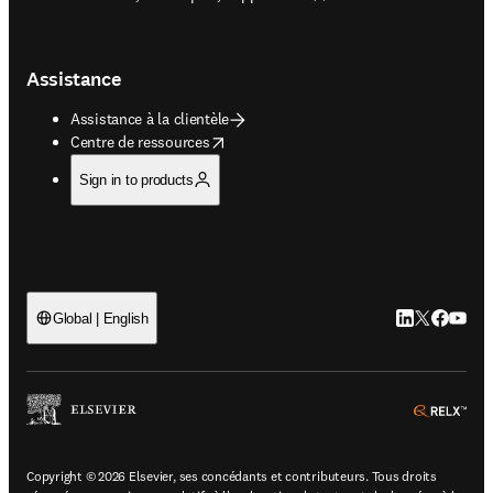
Assistance
Assistance à la clientèle
opens in new tab/window
Centre de ressources
Sign in to products
LinkedIn S’ouv
Twitter S’ou
Facebook 
YouTub
Global | English
ope
Copyright © 2026 Elsevier, ses concédants et contributeurs. Tous droits