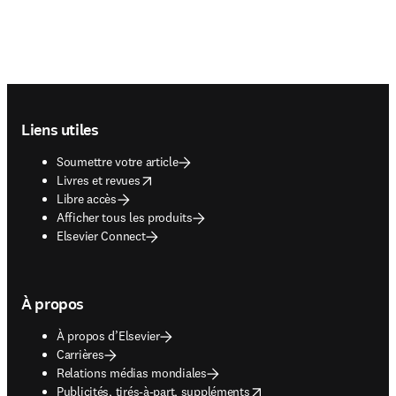
Footer navigation
Liens utiles
Soumettre votre article
opens in new tab/window
Livres et revues
Libre accès
Afficher tous les produits
Elsevier Connect
À propos
À propos d’Elsevier
Carrières
Relations médias mondiales
opens in new tab/window
Publicités, tirés-à-part, suppléments