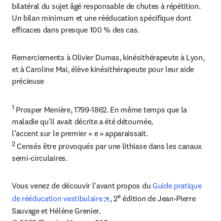
bilatéral du sujet âgé responsable de chutes à répétition. 
Un bilan minimum et une rééducation spécifique dont 
efficaces dans presque 100 % des cas.
Remerciements à Olivier Dumas, kinésithérapeute à Lyon, 
et à Caroline Mai, élève kinésithérapeute pour leur aide 
précieuse
1
 Prosper Menière, 1799-1862. En même temps que la 
maladie qu’il avait décrite a été détournée,

2
 Censés être provoqués par une lithiase dans les canaux 
semi-circulaires.
Vous venez de découvir l'avant propos du 
Guide pratique 
opens in new tab/window
e
de rééducation vestibulaire
, 2
 édition de Jean-Pierre 
Sauvage et Hélène Grenier.
