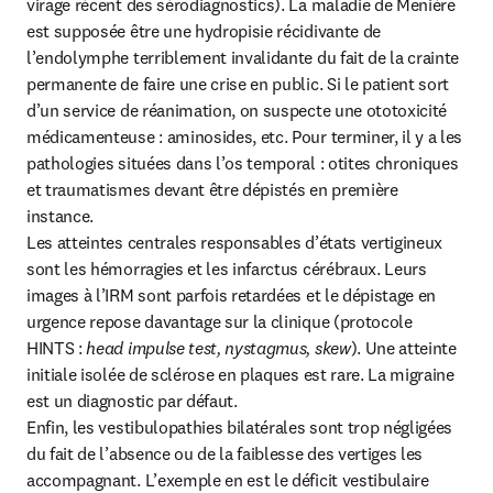
virage récent des sérodiagnostics). La maladie de Menière 
est supposée être une hydropisie récidivante de 
l’endolymphe terriblement invalidante du fait de la crainte 
permanente de faire une crise en public. Si le patient sort 
d’un service de réanimation, on suspecte une ototoxicité 
médicamenteuse : aminosides, etc. Pour terminer, il y a les 
pathologies situées dans l’os temporal : otites chroniques 
et traumatismes devant être dépistés en première 
instance.

Les atteintes centrales responsables d’états vertigineux 
sont les hémorragies et les infarctus cérébraux. Leurs 
images à l’IRM sont parfois retardées et le dépistage en 
urgence repose davantage sur la clinique (protocole 
HINTS : 
head impulse test, nystagmus, skew
). Une atteinte 
initiale isolée de sclérose en plaques est rare. La migraine 
est un diagnostic par défaut.

Enfin, les vestibulopathies bilatérales sont trop négligées 
du fait de l’absence ou de la faiblesse des vertiges les 
accompagnant. L’exemple en est le déficit vestibulaire 