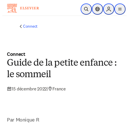
Passer au contenu principal
Ouvrir la recherche
Sélecteur de locali
Sign in to p
menu
Connect
Connect
Guide de la petite enfance :
le sommeil
15 décembre 2022
|
France
Par Monique R 