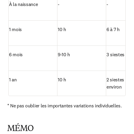
À la naissance
-
-
1 mois
10 h
6 à 7 h
6 mois
9-10 h
3 siestes de 1
1 an
10 h
2 siestes de 1
environ
* Ne pas oublier les importantes variations individuelles.
MÉMO