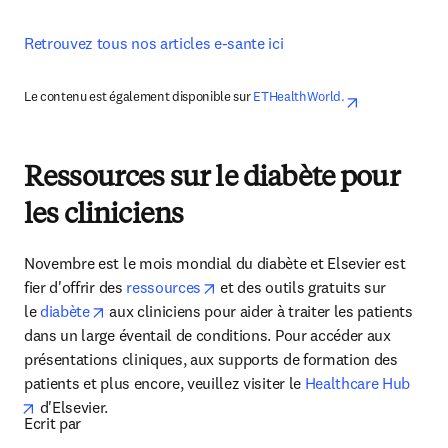
Retrouvez tous nos articles e-sante ici
Le contenu est également disponible sur
 ETHealthWorld.
opens in ne
Ressources sur le diabète pour
les cliniciens
Novembre est le mois mondial du diabète et Elsevier est 
opens in new tab/window
fier d'offrir des 
ressources
 et des outils gratuits sur 
opens in new tab/window
le 
diabète
 aux cliniciens pour aider à traiter les patients 
dans un large éventail de conditions. Pour accéder aux 
présentations cliniques, aux supports de formation des 
patients et plus encore, veuillez visiter le 
Healthcare Hub
opens in new tab/window
 d'Elsevier.
Ecrit par