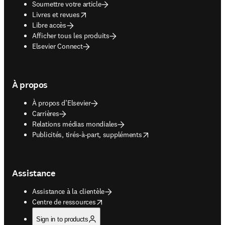
Soumettre votre article
opens in new tab/window
Livres et revues
Libre accès
Afficher tous les produits
Elsevier Connect
À propos
À propos d’Elsevier
Carrières
Relations médias mondiales
opens in new tab/window
Publicités, tirés-à-part, suppléments
Assistance
Assistance à la clientèle
opens in new tab/window
Centre de ressources
Sign in to products