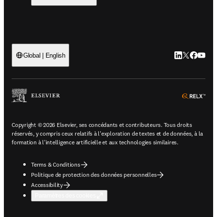
LinkedIn S’ouv
Twitter S’ou
Facebook 
YouTub
Global | English
ope
Copyright © 2026 Elsevier, ses concédants et contributeurs. Tous droits
réservés, y compris ceux relatifs à l'exploration de textes et de données, à la
formation à l'intelligence artificielle et aux technologies similaires.
Terms & Conditions
Politique de protection des données personnelles
Accessibility
Paramètres des cookies