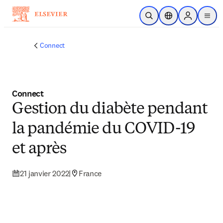
Passer au contenu principal
Ouvrir la recherche
Sélecteur de locali
Sign in to p
menu
Connect
Connect
Gestion du diabète pendant
la pandémie du COVID-19
et après
21 janvier 2022
|
France