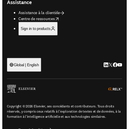
Assistance
Assistance à la clientèle
opens in new tab/window
Centre de ressources
Sign in to products
LinkedIn S’ouv
Twitter S’ou
Facebook 
YouTub
Global | English
ope
Copyright © 2026 Elsevier, ses concédants et contributeurs. Tous droits
réservés, y compris ceux relatifs à l'exploration de textes et de données, à la
formation à l'intelligence artificielle et aux technologies similaires.