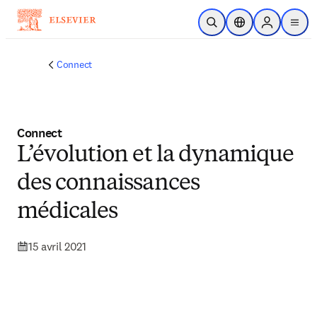
Passer au contenu principal
Ouvrir la recherche
Sélecteur de locali
Sign in to p
menu
Connect
Connect
L’évolution et la dynamique
des connaissances
médicales
15 avril 2021