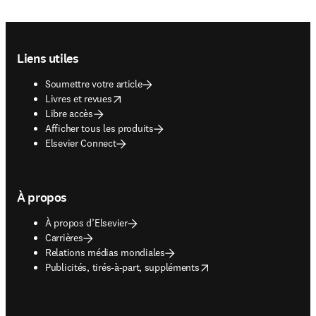
Footer navigation
Liens utiles
Soumettre votre article
opens in new tab/window
Livres et revues
Libre accès
Afficher tous les produits
Elsevier Connect
À propos
À propos d’Elsevier
Carrières
Relations médias mondiales
opens in new tab/window
Publicités, tirés-à-part, suppléments