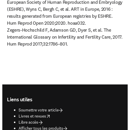
European Society of Human Reproduction and Embryology 
(ESHRE), Wyns C, Bergh C, et al. ART in Europe, 2016 : 
results generated from European registries by ESHRE. 
Hum Reprod Open 2020;2020. hoaa032.

Zegers-Hochschild F, Adamson GD, Dyer S, et al. The 
International Glossary on Infertility and Fertility Care, 2017. 
Hum Reprod 2017;32:1786–801.
Footer navigation
Liens utiles
Soumettre votre article
opens in new tab/window
Livres et revues
Libre accès
Afficher tous les produits