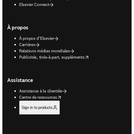
Elsevier Connect
À propos
À propos d’Elsevier
Carrières
Relations médias mondiales
opens in new tab/window
Publicités, tirés-à-part, suppléments
Assistance
Assistance à la clientèle
opens in new tab/window
Centre de ressources
Sign in to products