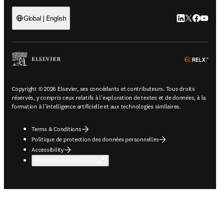
LinkedIn S’ouv
Twitter S’ou
Facebook 
YouTub
Global | English
ope
Copyright © 2026 Elsevier, ses concédants et contributeurs. Tous droits
réservés, y compris ceux relatifs à l'exploration de textes et de données, à la
formation à l'intelligence artificielle et aux technologies similaires.
Terms & Conditions
Politique de protection des données personnelles
Accessibility
Paramètres des cookies