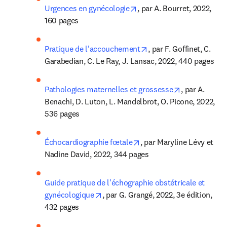
opens in new tab/window
Urgences en gynécologie
, par A. Bourret, 2022, 
160 pages
opens in new tab/wind
Pratique de l'accouchement
, par F. Goffinet, C. 
Garabedian, C. Le Ray, J. Lansac, 2022, 440 pages
opens in new
Pathologies maternelles et grossesse
, par A. 
Benachi, D. Luton, L. Mandelbrot, O. Picone, 2022, 
536 pages
opens in new tab/window
Échocardiographie fœtale
, par Maryline Lévy et 
Nadine David, 2022, 344 pages
Guide pratique de l'échographie obstétricale et 
opens in new tab/window
gynécologique
, par G. Grangé, 2022, 3e édition, 
432 pages