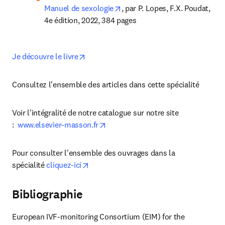
opens in new tab/window
Manuel de sexologie
, par P. Lopes, F.X. Poudat, 
4e édition, 2022, 384 pages
opens in new tab/window
Je découvre le livre
Consultez l'ensemble des articles dans cette spécialité
Voir l'intégralité de notre catalogue sur notre site 
opens in new tab/window
:  
www.elsevier-masson.fr
Pour consulter l'ensemble des ouvrages dans la 
opens in new tab/window
spécialité 
cliquez-ici
Bibliographie
European IVF-monitoring Consortium (EIM) for the 