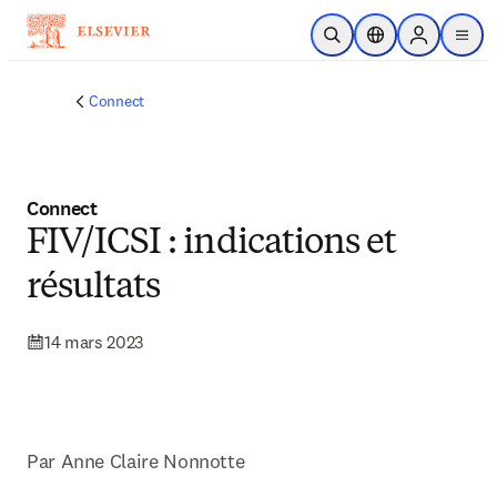
Passer au contenu principal
Ouvrir la recherche
Sélecteur de locali
Sign in to p
menu
Connect
Connect
FIV/ICSI : indications et
résultats
14 mars 2023
Par 
Anne Claire Nonnotte