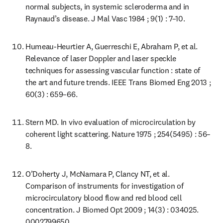
normal subjects, in systemic scleroderma and in 
Raynaud’s disease. J Mal Vasc 1984 ; 9(1) : 7–10.
Humeau-Heurtier A, Guerreschi E, Abraham P, et al. 
Relevance of laser Doppler and laser speckle 
techniques for assessing vascular function : state of 
the art and future trends. IEEE Trans Biomed Eng 2013 ; 
60(3) : 659–66.
Stern MD. In vivo evaluation of microcirculation by 
coherent light scattering. Nature 1975 ; 254(5495) : 56–
8.
O’Doherty J, McNamara P, Clancy NT, et al. 
Comparison of instruments for investigation of 
microcirculatory blood flow and red blood cell 
concentration. J Biomed Opt 2009 ; 14(3) : 034025. 
0002799650.