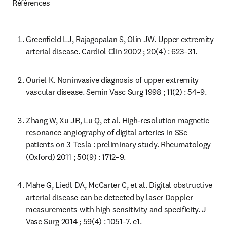
Références
Greenfield LJ, Rajagopalan S, Olin JW. Upper extremity 
arterial disease. Cardiol Clin 2002 ; 20(4) : 623–31.
Ouriel K. Noninvasive diagnosis of upper extremity 
vascular disease. Semin Vasc Surg 1998 ; 11(2) : 54–9.
Zhang W, Xu JR, Lu Q, et al. High-resolution magnetic 
resonance angiography of digital arteries in SSc 
patients on 3 Tesla : preliminary study. Rheumatology 
(Oxford) 2011 ; 50(9) : 1712–9.
Mahe G, Liedl DA, McCarter C, et al. Digital obstructive 
arterial disease can be detected by laser Doppler 
measurements with high sensitivity and specificity. J 
Vasc Surg 2014 ; 59(4) : 1051–7. e1.