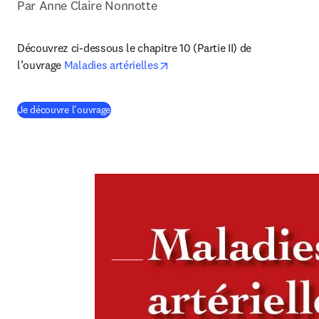
Par Anne Claire Nonnotte
Découvrez ci-dessous le chapitre 10 (Partie II) de 
opens in new tab/window
l’ouvrage 
Maladies artérielles
(
S’ouvre dans une nouvelle fenêtre
)
Je découvre l'ouvrage