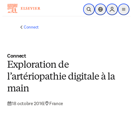
Passer au contenu principal
Ouvrir la recherche
Sélecteur de locali
Sign in to p
menu
Connect
Connect
Exploration de
l’artériopathie digitale à la
main
18 octobre 2016
|
France