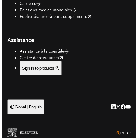
Carrières
Relations médias mondiales
opens in new tab/window
Publicités, tirés-à-part, suppléments
Assistance
Assistance à la clientèle
opens in new tab/window
Centre de ressources
Sign in to products
LinkedIn S’ouv
Twitter S’ou
Facebook 
YouTub
Global | English
ope