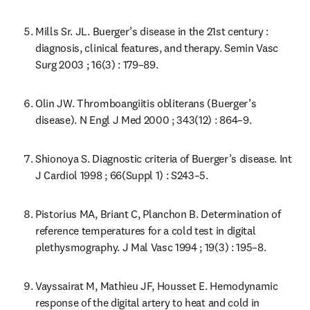
Mills Sr. JL. Buerger’s disease in the 21st century : 
diagnosis, clinical features, and therapy. Semin Vasc 
Surg 2003 ; 16(3) : 179–89.
Olin JW. Thromboangiitis obliterans (Buerger’s 
disease). N Engl J Med 2000 ; 343(12) : 864–9.
Shionoya S. Diagnostic criteria of Buerger’s disease. Int 
J Cardiol 1998 ; 66(Suppl 1) : S243–5.
Pistorius MA, Briant C, Planchon B. Determination of 
reference temperatures for a cold test in digital 
plethysmography. J Mal Vasc 1994 ; 19(3) : 195–8.
Vayssairat M, Mathieu JF, Housset E. Hemodynamic 
response of the digital artery to heat and cold in 