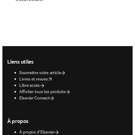
Footer navigation
Liens utiles
Soumettre votre article
opens in new tab/window
Livres et revues
Libre accès
Afficher tous les produits
Elsevier Connect
À propos
À propos d’Elsevier