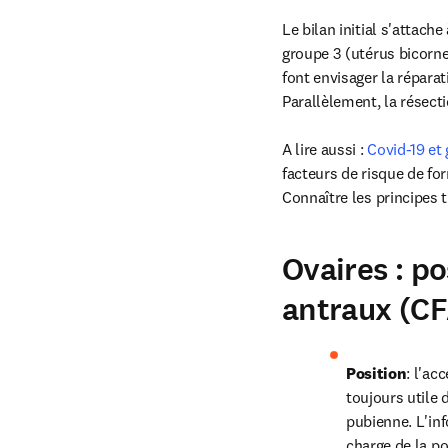
Le bilan initial s'attache
groupe 3 (utérus bicorne
font envisager la répara
Parallèlement, la résect
A lire aussi : 
Covid-19 et
facteurs de risque de fo
Connaître les principes 
Ovaires : p
antraux (C
Position
: l'ac
toujours utile 
pubienne. L'inf
charge de la po