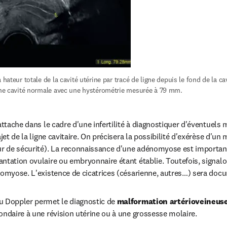
 hateur totale de la cavité utérine par tracé de ligne depuis le fond de la cavi
 une cavité normale avec une hystérométrie mesurée à 79 mm.
'attache dans le cadre d'une infertilité à diagnostiquer d'éventue
ajet de la ligne cavitaire. On précisera la possibilité d'exérèse d'u
ur de sécurité). La reconnaissance d'une adénomyose est importante
ntation ovulaire ou embryonnaire étant établie. Toutefois, signalons
nomyose. L'existence de cicatrices (césarienne, autres…) sera doc
u Doppler permet le diagnostic de 
malformation artérioveineus
ondaire à une révision utérine ou à une grossesse molaire.