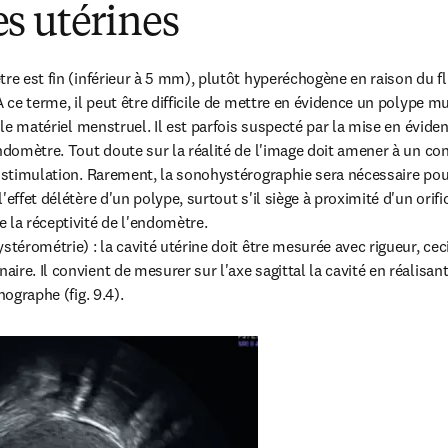
s utérines
tre est fin (inférieur à 5 mm), plutôt hyperéchogène en raison du f
À ce terme, il peut être difficile de mettre en évidence un polype muq
c le matériel menstruel. Il est parfois suspecté par la mise en évide
endomètre. Tout doute sur la réalité de l'image doit amener à un con
e stimulation. Rarement, la sonohystérographie sera nécessaire pour
effet délétère d'un polype, surtout s'il siège à proximité d'un orific
 la réceptivité de l'endomètre.

stérométrie) : la cavité utérine doit être mesurée avec rigueur, ceci
re. Il convient de mesurer sur l'axe sagittal la cavité en réalisant
hographe (fig. 9.4).