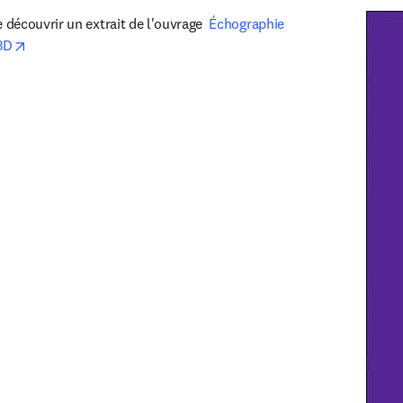
écouvrir un extrait de l'ouvrage  
Échographie 
opens in new tab/window
3D