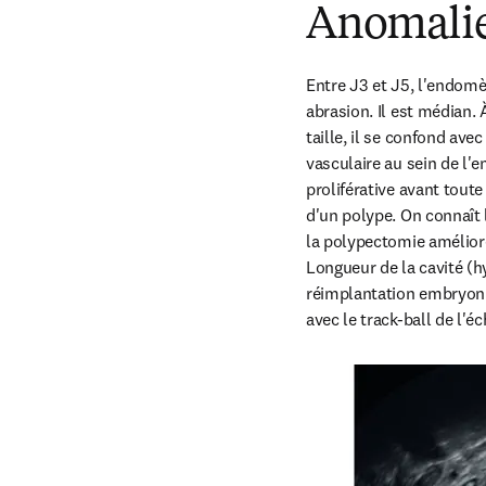
Anomalie
Entre J3 et J5, l'endomè
abrasion. Il est médian. 
taille, il se confond ave
vasculaire au sein de l'
proliférative avant tout
d'un polype. On connaît l'
la polypectomie améliore
Longueur de la cavité (hy
réimplantation embryonnai
avec le track-ball de l'éc