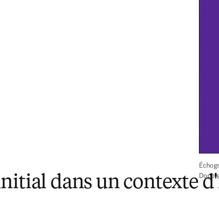
Échogr
Dopple
itial dans un contexte d'i