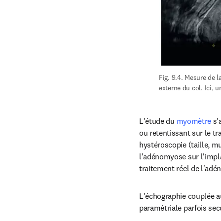
Fig. 9.4. Mesure de la
externe du col. Ici,
L'étude du
myomètre
 s
ou retentissant sur le tr
hystéroscopie (taille, m
l'adénomyose sur l'impla
traitement réel de l'adé
L'échographie couplée a
paramétriale parfois sec