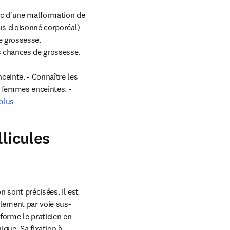
tic d'une malformation de 
s cloisonné corporéal) 
 grossesse. 
 chances de grossesse.

einte. - Connaître les 
 femmes enceintes. - 
plus
licules
n sont précisées. Il est 
eulement par voie sus-
forme le praticien en 
que. Sa fixation à 