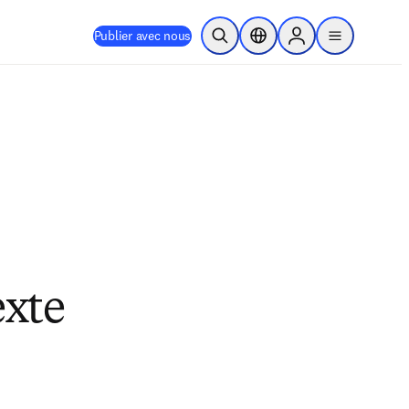
Publier avec nous
Ouvrir la recherche
Sélecteur de localisation
Sign in to products
menu
exte