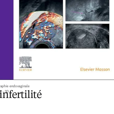
aphie endovaginale 
r - 3D
nfertilité