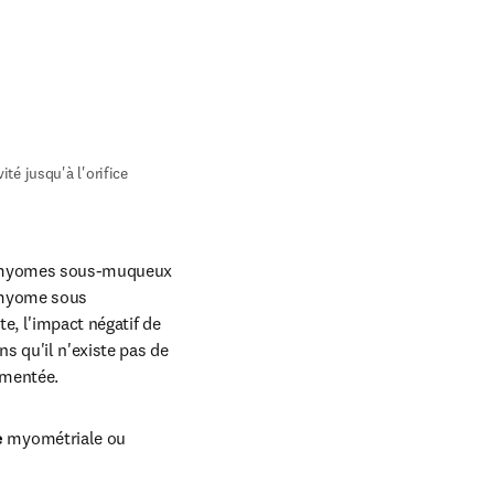
té jusqu'à l'orifice 
ls myomes sous-muqueux 
n myome sous 
, l'impact négatif de 
 qu'il n'existe pas de 
umentée.
e
 myométriale ou 