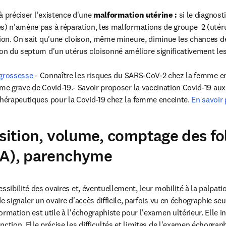
 à préciser l'existence d'une
 malformation utérine :
 si le diagnos
s) n'amène pas à réparation, les malformations de groupe  2 (utéru
tion. On sait qu'une cloison, même mineure, diminue les chances de
ion du septum d'un utérus cloisonné améliore significativement les
 grossesse 
- Connaître les risques du SARS-CoV-2 chez la femme enc
rme grave de Covid-19.- Savoir proposer la vaccination Covid-19 aux
thérapeutiques pour la Covid-19 chez la femme enceinte. 
En savoir 
osition, volume, comptage des fol
FA), parenchyme
cessibilité des ovaires et, éventuellement, leur mobilité à la palpatio
de signaler un ovaire d'accès difficile, parfois vu en échographie s
ormation est utile à l'échographiste pour l'examen ultérieur. Elle in
nction. Elle précise les difficultés et limites de l'examen échographi