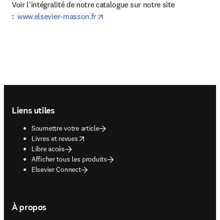
Voir l'intégralité de notre catalogue sur notre site 
opens in new tab/window
:  
www.elsevier-masson.fr
Footer navigation
Liens utiles
Soumettre votre article
opens in new tab/window
Livres et revues
Libre accès
Afficher tous les produits
Elsevier Connect
À propos