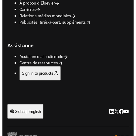
À propos d’Elsevier
Carrières
Relations médias mondiales
opens in new tab/window
Publicités, tirés-à-part, suppléments
Assistance
Assistance à la clientèle
opens in new tab/window
Centre de ressources
Sign in to products
LinkedIn S’ouv
Twitter S’ou
Facebook 
YouTub
Global | English