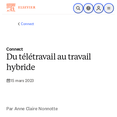
Passer au contenu principal
Ouvrir la recherche
Sélecteur de locali
Sign in to p
menu
Connect
Connect
Du télétravail au travail
hybride
15 mars 2023
Par Anne Claire Nonnotte