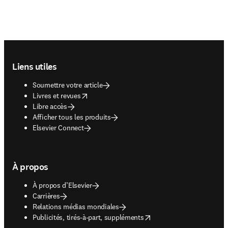
Footer navigation
Liens utiles
Soumettre votre article
opens in new tab/window
Livres et revues
Libre accès
Afficher tous les produits
Elsevier Connect
À propos
À propos d’Elsevier
Carrières
Relations médias mondiales
opens in new tab/window
Publicités, tirés-à-part, suppléments