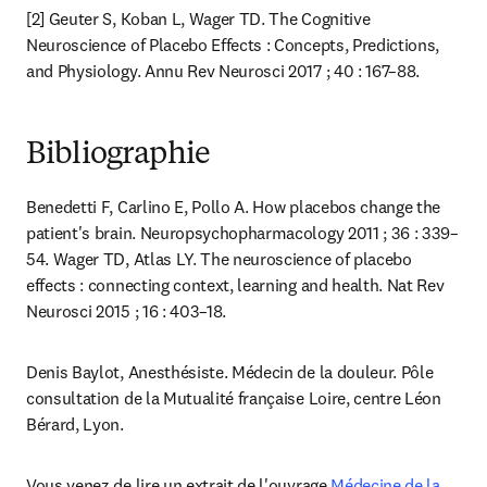
[2] Geuter S, Koban L, Wager TD. The Cognitive 
Neuroscience of Placebo Effects : Concepts, Predictions, 
and Physiology. Annu Rev Neurosci 2017 ; 40 : 167–88.
Bibliographie
Benedetti F, Carlino E, Pollo A. How placebos change the 
patient's brain. Neuropsychopharmacology 2011 ; 36 : 339–
54. Wager TD, Atlas LY. The neuroscience of placebo 
effects : connecting context, learning and health. Nat Rev 
Neurosci 2015 ; 16 : 403–18.
Denis Baylot, Anesthésiste. Médecin de la douleur. Pôle 
consultation de la Mutualité française Loire, centre Léon 
Bérard, Lyon.
Vous venez de lire un extrait de l'ouvrage 
Médecine de la 