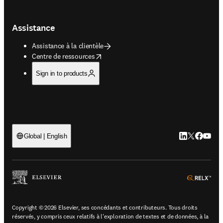
Assistance
Assistance à la clientèle
opens in new tab/window
Centre de ressources
Sign in to products
LinkedIn S’ouv
Twitter S’ou
Facebook 
YouTub
Global | English
ope
Copyright © 2026 Elsevier, ses concédants et contributeurs. Tous droits
réservés, y compris ceux relatifs à l'exploration de textes et de données, à la