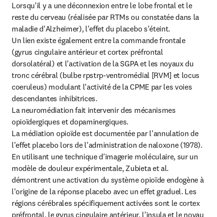
Lorsqu'il y a une déconnexion entre le lobe frontal et le 
reste du cerveau (réalisée par RTMs ou constatée dans la 
maladie d'Alzheimer), l'effet du placebo s'éteint.

Un lien existe également entre la commande frontale 
(gyrus cingulaire antérieur et cortex préfrontal 
dorsolatéral) et l'activation de la SGPA et les noyaux du 
tronc cérébral (bulbe rpstrp-ventromédial [RVM] et locus 
coeruleus) modulant l'activité de la CPME par les voies 
descendantes inhibitrices.

La neuromédiation fait intervenir des mécanismes 
opioïdergiques et dopaminergiques.

La médiation opioïde est documentée par l'annulation de 
l'effet placebo lors de l'administration de naloxone (1978). 
En utilisant une technique d'imagerie moléculaire, sur un 
modèle de douleur expérimentale, Zubieta et al. 
démontrent une activation du système opioïde endogène à 
l'origine de la réponse placebo avec un effet graduel. Les 
régions cérébrales spécifiquement activées sont le cortex 
préfrontal, le gyrus cingulaire antérieur, l'insula et le noyau 