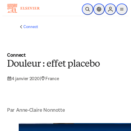
Passer au contenu principal
Ouvrir la recherche
Sélecteur de locali
Sign in to p
menu
Connect
Connect
Douleur : effet placebo
4 janvier 2020
|
France
Par Anne-Claire Nonnotte