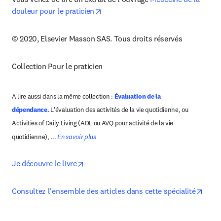
opens in new tab/window
douleur pour le praticien
© 2020, Elsevier Masson SAS. Tous droits réservés
Collection Pour le praticien
A lire aussi dans la même collection : 
Évaluation de la 
dépendance. 
L'évaluation des activités de la vie quotidienne, ou 
Activities of Daily Living (ADL ou AVQ pour activité de la vie 
quotidienne), ... 
En savoir plus
opens in new tab/window
Je découvre le livre
open
Consultez l'ensemble des articles dans cette spécialité