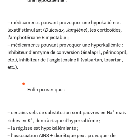
– médicaments pouvant provoquer une hypokaliémie : 
laxatif stimulant (
Dulcolax
, 
Jamylène
), les corticoïdes, 
l’amphotéricine B injectable ;

– médicaments pouvant provoquer une hyperkaliémie : 
inhibiteur d’enzyme de conversion (énalapril, périndopril, 
etc.), inhibiteur de l’angiotensine II (valsartan, losartan, 
etc.).
Enfin penser que :
+
– certains sels de substitution sont pauvres en Na
 mais 
+
riches en K
, donc à risque d’hyperkaliémie ;

– la réglisse est hypokaliémiante ;

– l’association AINS + diurétique peut provoquer de 