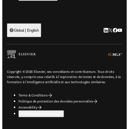
LinkedIn S’ouv
Twitter S’ou
Facebook 
YouTub
Global | English
ope
Copyright © 2026 Elsevier, ses concédants et contributeurs. Tous droits
réservés, y compris ceux relatifs à l'exploration de textes et de données, à la
formation à l'intelligence artificielle et aux technologies similaires.
Terms & Conditions
Politique de protection des données personnelles
Accessibility
Paramètres des cookies