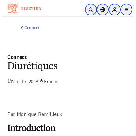
Passer au contenu principal
Ouvrir la recherche
Sélecteur de locali
Sign in to p
menu
Connect
Connect
Diurétiques
2 juillet 2018
|
France
Par Monique Remillieux
Introduction