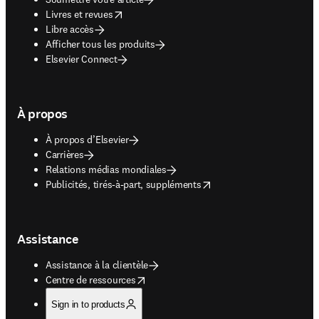
opens in new tab/window
Livres et revues
Libre accès
Afficher tous les produits
Elsevier Connect
À propos
À propos d’Elsevier
Carrières
Relations médias mondiales
opens in new tab/window
Publicités, tirés-à-part, suppléments
Assistance
Assistance à la clientèle
opens in new tab/window
Centre de ressources
Sign in to products