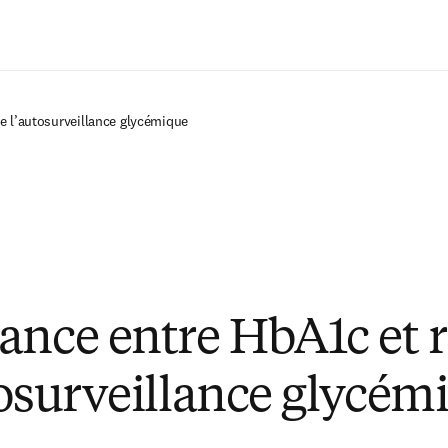
Passer au contenu principal
e l’autosurveillance glycémique
ance entre HbA1c et r
tosurveillance glycém