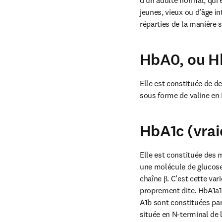
d’un adulte normal, qui 
jeunes, vieux ou d’âge in
réparties de la manière s
HbA0, ou H
Elle est constituée de d
sous forme de valine en 
HbA1c (vrai
Elle est constituée des 
une molécule de glucose 
chaîne β. C’est cette var
proprement dite. HbA1a1
A1b sont constituées par
située en N-terminal de l