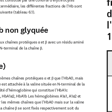
est constitué par une cohorte d’érythrocytes 
termédiaire, les différentes fractions de l’Hb sont 
uivante (tableau 6.1).
b non glyquée
eux chaînes protéiques α et β avec un résidu aminé 
N-terminal de la chaîne β.
e)
mêmes chaînes protéiques α et β que l’HbA0, mais 
est attachée à la valine située en N-terminal de la 
iété d’hémoglobine qui constitue l’HbA1c 
, HbA1a2, HbA1b Les hémoglobines A1a1, A1a2 et 
 les mêmes chaînes que l’HbA0 mais sur la valine 
a chaîne β se sont fixés respectivement soit du 