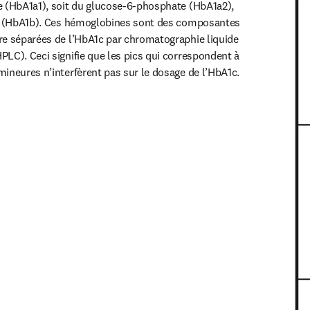
 (HbA1a1), soit du glucose-6-phosphate (HbA1a2), 
ue (HbA1b). Ces hémoglobines sont des composantes 
e séparées de l’HbA1c par chromatographie liquide 
LC). Ceci signifie que les pics qui correspondent à 
ineures n’interfèrent pas sur le dosage de l’HbA1c.