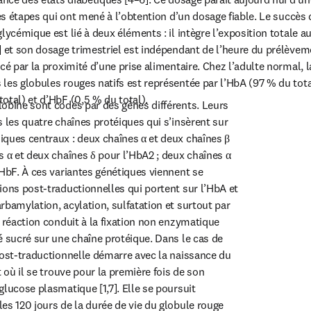
les étapes qui ont mené à l’obtention d’un dosage fiable. Le succès 
lycémique est lié à deux éléments : il intègre l’exposition totale a
] et son dosage trimestriel est indépendant de l’heure du prélèveme
cé par la proximité d’une prise alimentaire. Chez l’adulte normal, l
les globules rouges natifs est représentée par l’HbA (97 % du total)
otal) et d’HbF (0,5 % du total).
obine sont codés par des gènes différents. Leurs 
 les quatre chaînes protéiques qui s’insèrent sur 
ques centraux : deux chaînes α et deux chaînes β 
s α et deux chaînes δ pour l’HbA2 ; deux chaînes α 
’HbF. À ces variantes génétiques viennent se 
ions post-traductionnelles qui portent sur l’HbA et 
bamylation, acylation, sulfatation et surtout par 
 réaction conduit à la fixation non enzymatique 
é sucré sur une chaîne protéique. Dans le cas de 
post-traductionnelle démarre avec la naissance du 
t où il se trouve pour la première fois de son 
lucose plasmatique [1,7]. Elle se poursuit 
es 120 jours de la durée de vie du globule rouge 