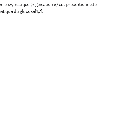
 non enzymatique (« glycation ») est proportionnelle 
atique du glucose[1,7].