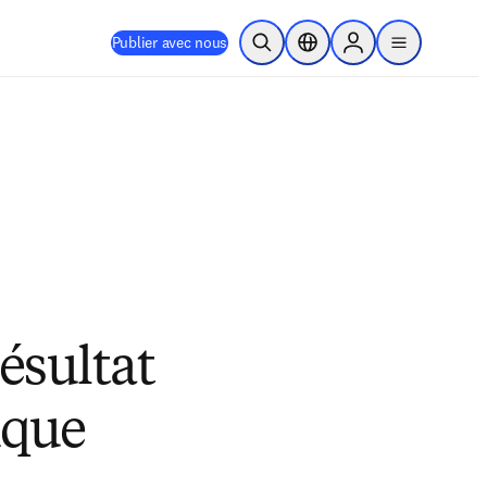
Publier avec nous
Ouvrir la recherche
Sélecteur de localisation
Sign in to products
menu
ésultat
ique