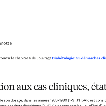
nnotte
ouvrir le chapitre 6 de l’ouvrage 
Diabétologie: 55 démarches cli
ens in new tab/window
on aux cas cliniques, état 
de son dosage, dans les années 1970–1980 [1–3], l’HbA1c est consi
ance des états diabétiques [4–6]. Ce dosage paraît aujourd’hui d’une 