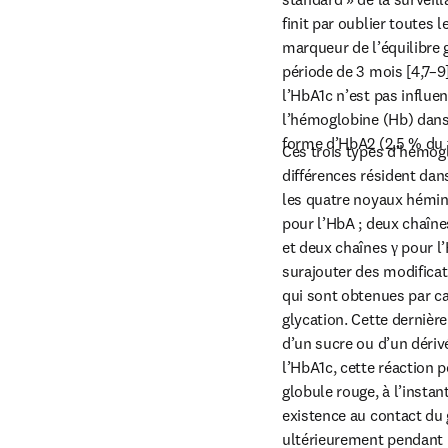
finit par oublier toutes 
marqueur de l’équilibre g
période de 3 mois [4,7–9
l’HbA1c n’est pas influen
l’hémoglobine (Hb) dans 
forme d’HbA2 (2,5 % du t
Ces trois types d’hémogl
différences résident dans
les quatre noyaux hémini
pour l’HbA ; deux chaîne
et deux chaînes γ pour l
surajouter des modificat
qui sont obtenues par car
glycation. Cette dernière
d’un sucre ou d’un dériv
l’HbA1c, cette réaction 
globule rouge, à l’instan
existence au contact du g
ultérieurement pendant l