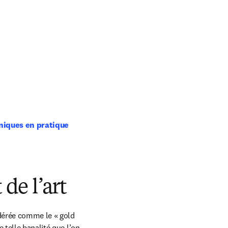
niques en pratique 
de l’art
dérée comme le « gold 
telle banalité que l’on 