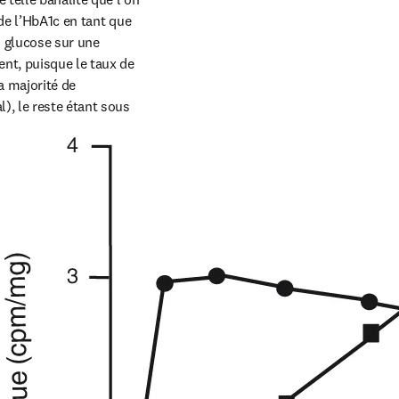
de l’HbA1c en tant que 
u glucose sur une 
nt, puisque le taux de 
a majorité de 
, le reste étant sous 