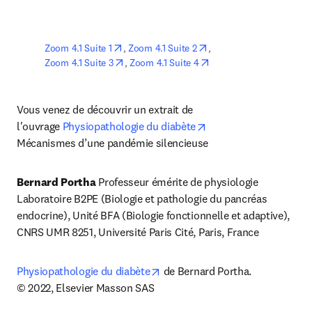
opens in new tab/window
opens in new tab/windo
Zoom 4.1 Suite 1
, 
Zoom 4.1 Suite 2
, 
opens in new tab/window
opens in new tab/windo
Zoom 4.1 Suite 3
, 
Zoom 4.1 Suite 4
Vous venez de découvrir un extrait de 
opens in new tab/win
l'ouvrage 
Physiopathologie du diabète
Mécanismes d’une pandémie silencieuse
Bernard Portha 
Professeur émérite de physiologie

Laboratoire B2PE (Biologie et pathologie du pancréas 
endocrine), Unité BFA (Biologie fonctionnelle et adaptive), 
CNRS UMR 8251, Université Paris Cité, Paris, France
opens in new tab/window
Physiopathologie du diabète
 de Bernard Portha.

© 2022, Elsevier Masson SAS