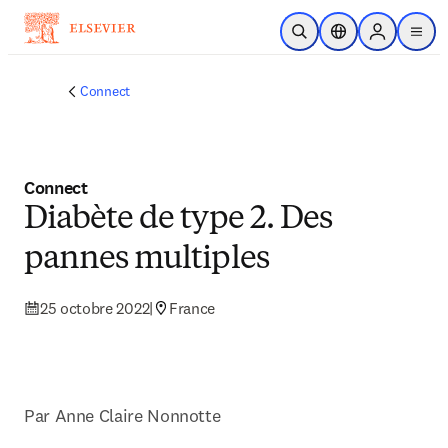
Passer au contenu principal
Ouvrir la recherche
Sélecteur de locali
Sign in to p
menu
Connect
Connect
Diabète de type 2. Des
pannes multiples
25 octobre 2022
|
France
Par 
Anne Claire Nonnotte