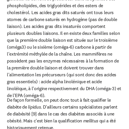
phospholipides, des triglycérides et des esters de 
cholestérol. Les acides gras dits saturés ont tous leurs 
atomes de carbone saturés en hydrogène (pas de double 
liaison). Les acides gras dits insaturés comportent 
plusieurs doubles liaisons. Il en existe deux familles selon 
que la première double liaison est située sur le troisième 
(oméga3) ou le sixième (oméga-6) carbone à partir de 
l'extrémité méthylée de la chaîne. Les mammifères ne 
possèdent pas les enzymes nécessaires à la formation de 
la première double liaison et doivent trouver dans 
l'alimentation les précurseurs (qui sont donc des acides 
gras essentiels) : acide alpha linolénique et acide 
linoléique, à l'origine respectivement du DHA (oméga-3) et 
de l'EPA (oméga-6).
De façon formelle, on peut donc tout à fait qualifier le 
diabète de 
lipidus
. D'ailleurs certains spécialistes parlent 
de diabésité [9] dans le cas des diabètes associés à une 
obésité. Mais c'est bien la qualification
 mellitus
 qui a été 
historiquement retenue.