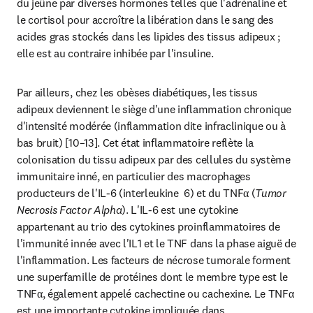
du jeûne par diverses hormones telles que l'adrénaline et 
le cortisol pour accroître la libération dans le sang des 
acides gras stockés dans les lipides des tissus adipeux ; 
elle est au contraire inhibée par l'insuline.
Par ailleurs, chez les obèses diabétiques, les tissus 
adipeux deviennent le siège d'une inflammation chronique 
d'intensité modérée (inflammation dite infraclinique ou à 
bas bruit) [10–13]. Cet état inflammatoire reflète la 
colonisation du tissu adipeux par des cellules du système 
immunitaire inné, en particulier des macrophages 
producteurs de l'IL-6 (interleukine  6) et du TNFα (
Tumor 
Necrosis Factor Alpha
). L'IL-6 est une cytokine 
appartenant au trio des cytokines proinflammatoires de 
l'immunité innée avec l'IL1 et le TNF dans la phase aiguë de 
l'inflammation. Les facteurs de nécrose tumorale forment 
une superfamille de protéines dont le membre type est le 
TNFα, également appelé cachectine ou cachexine. Le TNFα 
est une importante cytokine impliquée dans 