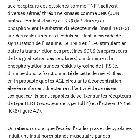
aux récepteurs des cytokines comme TNFR activent 
diverses sérine/ thréonine kinases comme JNK (JUN 
amino-terminal kinase) et IKKβ (IκB kinase) qui 
phosphorylent le substrat du récepteur de l'insuline (IRS) 
sur des résidus sérine et réduisent ainsi la cascade de 
signalisation de l'insuline. Le TNFα et l'IL-6 stimulent en 
outre la transcription des protéines SOCS (suppresseurs 
de la signalisation des cytokines) qui diminuent la 
phosphorylation sur des résidus tyrosine de l'IRS (et 
diminue donc la fonctionnalité de cette dernière). Il est 
enfin probable que les AGL circulants à concentration 
élevée renforcent directement l'activité de ce réseau 
toxique, car ils sont capables de se fixer sur les récepteurs 
de type TLR4 (récepteur de type Toll 4) et d'activer JNK et 
IKKβ (figure 4.7).
On retiendra donc que l'excès d'acides gras et de cytokines 
induit une insulinorésistance musculaire par des 