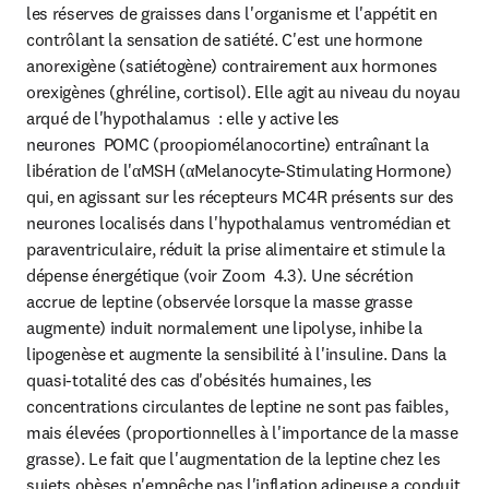
les réserves de graisses dans l'organisme et l'appétit en 
contrôlant la sensation de satiété. C'est une hormone 
anorexigène (satiétogène) contrairement aux hormones 
orexigènes (ghréline, cortisol). Elle agit au niveau du noyau 
arqué de l'hypothalamus  : elle y active les 
neurones  POMC (proopiomélanocortine) entraînant la 
libération de l'αMSH (αMelanocyte-Stimulating Hormone) 
qui, en agissant sur les récepteurs MC4R présents sur des 
neurones localisés dans l'hypothalamus ventromédian et 
paraventriculaire, réduit la prise alimentaire et stimule la 
dépense énergétique (voir Zoom  4.3). Une sécrétion 
accrue de leptine (observée lorsque la masse grasse 
augmente) induit normalement une lipolyse, inhibe la 
lipogenèse et augmente la sensibilité à l'insuline. Dans la 
quasi-totalité des cas d'obésités humaines, les 
concentrations circulantes de leptine ne sont pas faibles, 
mais élevées (proportionnelles à l'importance de la masse 
grasse). Le fait que l'augmentation de la leptine chez les 
sujets obèses n'empêche pas l'inflation adipeuse a conduit 