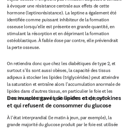
à évoquer une résistance centrale aux effets de cette 
hormone (leptinorésistance). La leptine a également été 
identifiée comme puissant inhibiteur de la formation 
osseuse lorsqu'elle est présente en grande quantité, en 
stimulant la résorption et en déprimant la formation 
ostéoblastique. À faible dose par contre, elle préviendrait 
la perte osseuse.
On retiendra donc que chez les diabétiques de type 2, et 
surtout s'ils sont aussi obèses, la capacité des tissus 
adipeux à stocker les lipides (triglycérides) peut atteindre 
la saturation et entraîne alors l'accumulation anormale de 
lipides dans d'autres tissus, en particulier le foie et les 
Des muscles gavés de lipides et de cytokines
muscles squelettiques (graisses dites ectopiques).
et qui refusent de consommer du glucose
À l'état interprandial (le matin à jeun, par exemple), la 
grande majorité du glucose produit par le foie est utilisée 