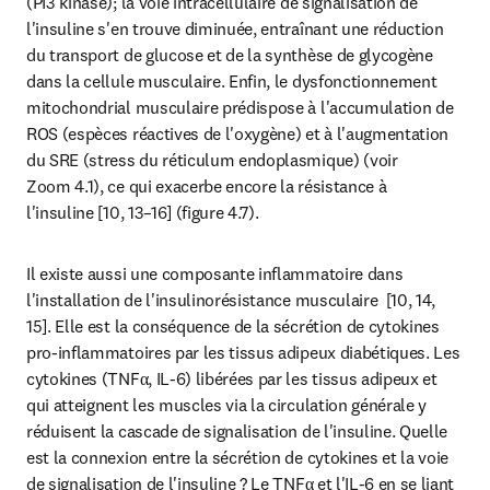
(PI3 kinase); la voie intracellulaire de signalisation de 
l'insuline s'en trouve diminuée, entraînant une réduction 
du transport de glucose et de la synthèse de glycogène 
dans la cellule musculaire. Enfin, le dysfonctionnement 
mitochondrial musculaire prédispose à l'accumulation de 
ROS (espèces réactives de l'oxygène) et à l'augmentation 
du SRE (stress du réticulum endoplasmique) (voir 
Zoom 4.1), ce qui exacerbe encore la résistance à 
l'insuline [10, 13–16] (figure 4.7).
Il existe aussi une composante inflammatoire dans 
l'installation de l'insulinorésistance musculaire  [10, 14, 
15]. Elle est la conséquence de la sécrétion de cytokines 
pro-inflammatoires par les tissus adipeux diabétiques. Les 
cytokines (TNFα, IL-6) libérées par les tissus adipeux et 
qui atteignent les muscles via la circulation générale y 
réduisent la cascade de signalisation de l'insuline. Quelle 
est la connexion entre la sécrétion de cytokines et la voie 
de signalisation de l'insuline ? Le TNFα et l'IL-6 en se liant 