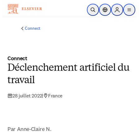
Passer au contenu principal
Ouvrir la recherche
Sélecteur de locali
Sign in to p
menu
Connect
Connect
Déclenchement artificiel du
travail
28 juillet 2022
|
France
Par Anne-Claire N.