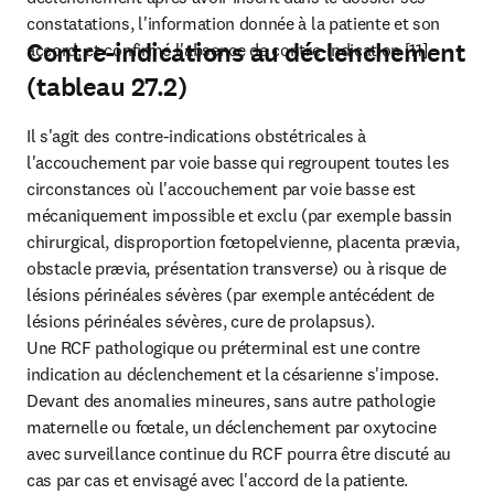
constatations, l'information donnée à la patiente et son 
Contre-indications au déclenchement
accord, et confirmé l'absence de contre-indication [11].
(tableau 27.2)
Il s'agit des contre-indications obstétricales à 
l'accouchement par voie basse qui regroupent toutes les 
circonstances où l'accouchement par voie basse est 
mécaniquement impossible et exclu (par exemple bassin 
chirurgical, disproportion fœtopelvienne, placenta prævia, 
obstacle prævia, présentation transverse) ou à risque de 
lésions périnéales sévères (par exemple antécédent de 
lésions périnéales sévères, cure de prolapsus).

Une RCF pathologique ou préterminal est une contre 
indication au déclenchement et la césarienne s'impose. 
Devant des anomalies mineures, sans autre pathologie 
maternelle ou fœtale, un déclenchement par oxytocine 
avec surveillance continue du RCF pourra être discuté au 
cas par cas et envisagé avec l'accord de la patiente.
