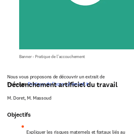
Banner - Pratique de l'accouchement
Nous vous proposons de découvrir un extrait de 
Déclenchement artificiel du travail
opens in new tab/win
l'ouvrage  
Pratique de l'accouchement
M. Doret, M. Massoud
Objectifs
Expliquer les risques maternels et fœtaux liés au 