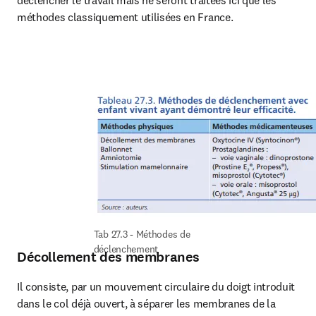
déclencher le travail mais ne seront traitées ici que les 
méthodes classiquement utilisées en France.
Tab 27.3 - Méthodes de 
déclenchement
Décollement des membranes
Il consiste, par un mouvement circulaire du doigt introduit 
dans le col déjà ouvert, à séparer les membranes de la 