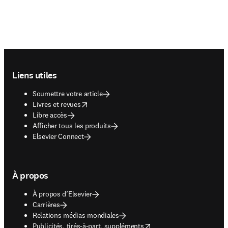
Footer navigation
Liens utiles
Soumettre votre article
opens in new tab/window
Livres et revues
Libre accès
Afficher tous les produits
Elsevier Connect
À propos
À propos d’Elsevier
Carrières
Relations médias mondiales
opens in new tab/window
Publicités, tirés-à-part, suppléments