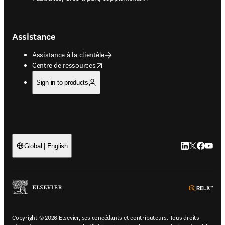
Assistance
Assistance à la clientèle
opens in new tab/window
Centre de ressources
Sign in to products
LinkedIn S’ouv
Twitter S’ou
Facebook 
YouTub
Global | English
ope
Copyright © 2026 Elsevier, ses concédants et contributeurs. Tous droits