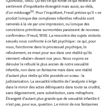
(Quinodoz, 1985). Qu'est-ce qui fonde ce qui relève d'un 
sentiment d'inquiétante étrangeté mais aussi, au-delà, 
50
d'un médusage
. Pour l'inquiétant, Freud précise qu'il « se 
produit lorsque des complexes infantiles refoulés sont 
ramenés à la vie par une impression, ou lorsque des 
convictions primitives surmontées paraissent de nouveau 
confirmées» (Freud, 1919). La rencontre des sujets violents 
sexuels nous confronte à ce fait psychique : ce qui, pour 
nous, fonctionne dans le processuel psychique, le 
refoulement, se meut pour eux dans une réalité qu'ils 
viennent «étaler» devant nos yeux. Nous voyons se 
dérouler le refoulé le plus ancien de notre sexualité 
infantile, non dans un fantasme mais dans une réalité 
d'autant plus réelle qu'elle possède un sceau : la 
judiciarisation. La sexualité infantile de l'analyste s'érige 
dans le miroir des actes délinquants dans toute sa crudité, 
sans déguisement, sans substitution, sans métaphore. 
Étrangeté d'autant plus grande que de sexualité infantile il 
n'est pas, pour eux, question. Le miroir de nos fantasmes 