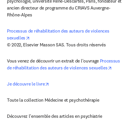
psychologie, université René-Descartes, Paris, fondateur et 
ancien directeur de programme du CRIAVS Auvergne-
Rhône-Alpes
Processus de réhabilitation des auteurs de violences 
opens in new tab/window
sexuelles
© 2022, Elsevier Masson SAS. Tous droits réservés
Vous venez de découvrir un extrait de l'ouvrage 
Processus 
opens in
de réhabilitation des auteurs de violences sexuelles
opens in new tab/window
Je découvre le livre
Toute la collection Médecine et psychothérapie
Découvrez l'ensemble des articles en psychiatrie