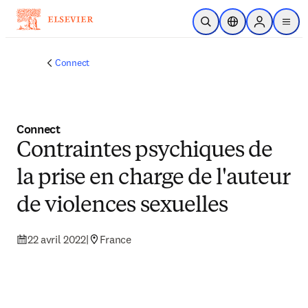
Passer au contenu principal
Ouvrir la recherche
Sélecteur de locali
Sign in to p
menu
Connect
Connect
Contraintes psychiques de
la prise en charge de l'auteur
de violences sexuelles
22 avril 2022
|
France