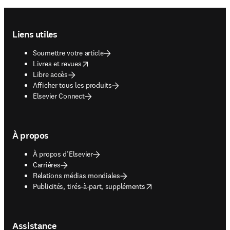
Footer navigation
Liens utiles
Soumettre votre article
opens in new tab/window
Livres et revues
Libre accès
Afficher tous les produits
Elsevier Connect
À propos
À propos d’Elsevier
Carrières
Relations médias mondiales
opens in new tab/window
Publicités, tirés-à-part, suppléments
Assistance