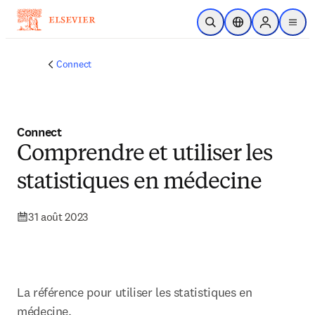
Passer au contenu principal
Ouvrir la recherche
Sélecteur de locali
Sign in to p
menu
Connect
Connect
Comprendre et utiliser les
statistiques en médecine
31 août 2023
La référence pour utiliser les statistiques en 
médecine.