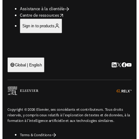
Assistance à la clientèle
opens in new tab/window
Centre de ressources
Sign in to products
LinkedIn S’ouv
Twitter S’ou
Facebook 
YouTub
Global | English
ope
Copyright © 2026 Elsevier, ses concédants et contributeurs. Tous droits
réservés, y compris ceux relatifs à l'exploration de textes et de données, à la
formation à l'intelligence artificielle et aux technologies similaires.
Terms & Conditions