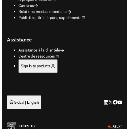
Carrières
Relations médias mondiales
opens in new tab/window
Publicités, tirés-à-part, suppléments
Assistance
Assistance à la clientèle
opens in new tab/window
Centre de ressources
Sign in to products
LinkedIn S’ouv
Twitter S’ou
Facebook 
YouTub
Global | English
ope