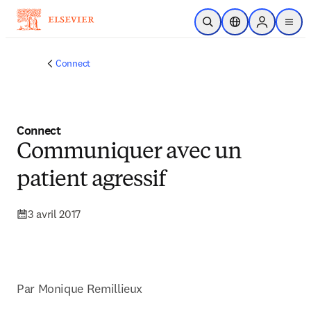
Passer au contenu principal
Ouvrir la recherche
Sélecteur de locali
Sign in to p
menu
Connect
Connect
Communiquer avec un
patient agressif
3 avril 2017
Par Monique Remillieux