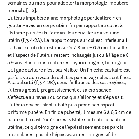
semaines ou mois pour adopter la morphologie impubère 
normale [1–3].

L’utérus impubère a une morphologie particulière « en 
goutte » avec un corps utérin fin par rapport au col et à 
l’isthme plus épais, formant les deux tiers du volume 
utérin (fig. 4-2A). Le rapport corps sur col est inférieur à 1. 
La hauteur utérine est mesurée à 3 cm ± 0,5 cm. La taille 
et l’aspect de l’utérus restent inchangés jusqu’à l’âge de 8 
à 9 ans. Son échostructure est hypoéchogène, homogène. 
La ligne cavitaire n’est pas visible. Un fin écho cavitaire est 
parfois vu au niveau du col. Les parois vaginales sont fines.
À la puberté (fig. 4-2B), sous l’influence des œstrogènes, 
l’utérus grossit progressivement et sa croissance 
s’effectue au niveau du corps qui s’allonge et s’épaissit. 
L’utérus devient ainsi tubulé puis prend son aspect 
piriforme pubère. En fin de puberté, il mesure 6 à 6,5 cm de 
hauteur. La cavité utérine est visible sur toute la hauteur 
utérine, ce qui témoigne de l’épaississement des parois 
musculaires, puis de l’épaississement progressif de 