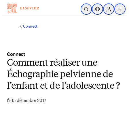
Passer au contenu principal
Ouvrir la recherche
Sélecteur de locali
Sign in to p
menu
Connect
Connect
Comment réaliser une
Échographie pelvienne de
l’enfant et de l’adolescente ?
15 décembre 2017