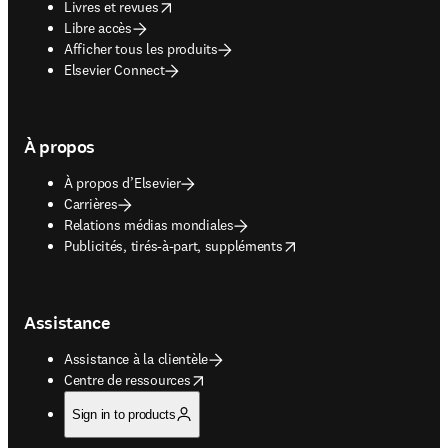
opens in new tab/window
Livres et revues
Libre accès
Afficher tous les produits
Elsevier Connect
À propos
À propos d’Elsevier
Carrières
Relations médias mondiales
opens in new tab/window
Publicités, tirés-à-part, suppléments
Assistance
Assistance à la clientèle
opens in new tab/window
Centre de ressources
Sign in to products