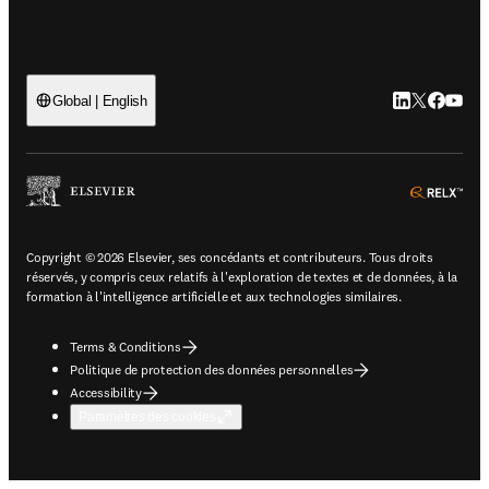
LinkedIn S’ouv
Twitter S’ou
Facebook 
YouTub
Global | English
ope
Copyright © 2026 Elsevier, ses concédants et contributeurs. Tous droits
réservés, y compris ceux relatifs à l'exploration de textes et de données, à la
formation à l'intelligence artificielle et aux technologies similaires.
Terms & Conditions
Politique de protection des données personnelles
Accessibility
Paramètres des cookies