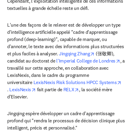
Cependant, l'exploitation intelligente de ces informations 
textuelles à grande échelle reste un défi.
L'une des façons de le relever est de développer un type 
d'intelligence artificielle appelé "cadre d'apprentissage 
profond (deep-learning)", capable de marquer, ou 
d'annoter, le texte avec des informations plus structurées 
opens in new tab/
et plus faciles à analyser. 
Jingqing Zhang
 (张敬卿), 
opens 
candidat au doctorat de 
l'Imperial College de Londres
, a 
travaillé sur cette approche, en collaboration avec 
LexisNexis, dans le cadre du programme 
universitaire 
LexisNexis Risk Solutions HPCC Systems
opens in new tab/window
opens in new tab/window
opens in new tab/window
. 
LexisNexis
 fait partie de 
RELX
, la société mère 
d'Elsevier.
Jingqing espère développer un cadre d'apprentissage 
profond qui "rendra le processus de décision clinique plus 
intelligent, précis et personnalisé."