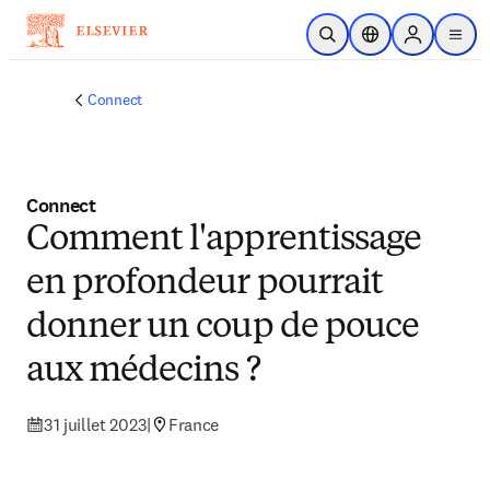
Passer au contenu principal
Ouvrir la recherche
Sélecteur de locali
Sign in to p
menu
Connect
Connect
Comment l'apprentissage
en profondeur pourrait
donner un coup de pouce
aux médecins ?
31 juillet 2023
|
France