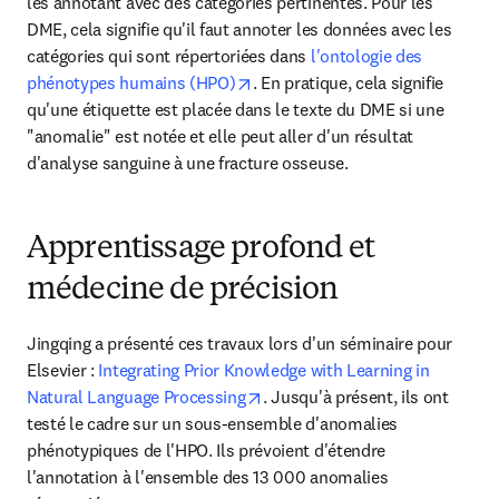
les annotant avec des catégories pertinentes. Pour les 
DME, cela signifie qu'il faut annoter les données avec les 
catégories qui sont répertoriées dans
 l'ontologie des 
opens in new tab/window
phénotypes humains (HPO)
. En pratique, cela signifie 
qu'une étiquette est placée dans le texte du DME si une 
"anomalie" est notée et elle peut aller d'un résultat 
d'analyse sanguine à une fracture osseuse.
Apprentissage profond et
médecine de précision
Jingqing a présenté ces travaux lors d'un séminaire pour 
Elsevier : 
Integrating Prior Knowledge with Learning in 
opens in new tab/window
Natural Language Processing
. Jusqu'à présent, ils ont 
testé le cadre sur un sous-ensemble d'anomalies 
phénotypiques de l'HPO. Ils prévoient d'étendre 
l'annotation à l'ensemble des 13 000 anomalies 