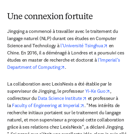
Une connexion fortuite
Jingqing a commencé à travailler avec le traitement du 
langage naturel (NLP) durant ces études en Computer 
opens in new
Science and Technology à 
l'Université Tsinghua
 en 
Chine. En 2016, il a déménagé à Londres et a poursuivi ces 
études en master de recherche et doctorat à
 l’Imperial’s 
opens in new tab/window
Department of Computing
.
La collaboration avec LexisNexis a été établie par le 
opens in n
superviseur de Jingqing, le professeur 
Yi-Ke Guo
, 
opens in new tab/wind
codirecteur du 
Data Science Institute
 et professeur à 
opens in new tab/windo
la 
Faculty of Engineering at Imperial
. "Mes intérêts de 
recherche initiaux portaient sur le traitement du langage 
naturel, et mon superviseur a proposé cette collaboration 
grâce à ses relations chez LexisNexis", a déclaré Jingqing. 