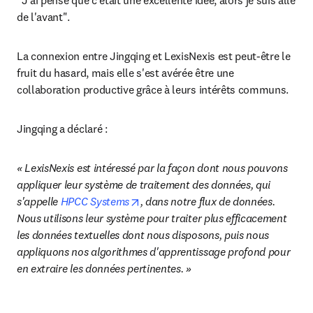
"J’ai pensé que c'était une excellente idée, alors je suis allé 
de l'avant".
La connexion entre Jingqing et LexisNexis est peut-être le 
fruit du hasard, mais elle s'est avérée être une 
collaboration productive grâce à leurs intérêts communs.
Jingqing a déclaré :
« LexisNexis est intéressé par la façon dont nous pouvons 
appliquer leur système de traitement des données, qui 
opens in new tab/window
s'appelle 
HPCC Systems
, dans notre flux de données. 
Nous utilisons leur système pour traiter plus efficacement 
les données textuelles dont nous disposons, puis nous 
appliquons nos algorithmes d'apprentissage profond pour 
en extraire les données pertinentes. »