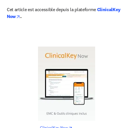
Cet article est accessible depuis la plateforme
ClinicalKey 
opens in new tab/window
Now
.
opens in new tab/window
  ClinicalKey Now