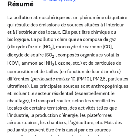
Résumé
La pollution atmosphérique est un phénomène ubiquitaire 
qui résulte des émissions de sources situées à l’intérieur 
et à l’extérieur des locaux. Elle peut être chimique ou 
biologique. La pollution chimique se compose de gaz 
(dioxyde d’azote [NO
], monoxyde de carbone [CO], 
2
dioxyde de soufre [SO
], composés organiques volatils 
2
[COV], ammoniac [NH
], ozone, etc.) et de particules de 
3
composition et de tailles (en fonction de leur diamètre) 
différentes (
particulate matter
 10 [PM10], PM2,5, particules 
ultrafines). Les principales sources sont anthropogéniques 
et incluent le secteur résidentiel (essentiellement le 
chauffage), le transport routier, selon les spécificités 
locales de certains territoires, des activités telles que 
l’industrie, la production d’énergie, les plateformes 
aéroportuaires, les chantiers, l’agriculture, etc. Mais des 
polluants peuvent être émis aussi par des sources 