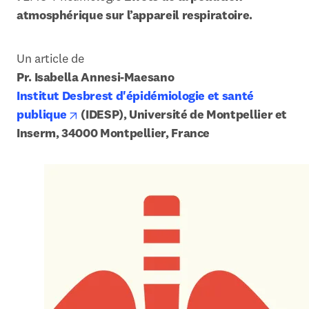
atmosphérique sur l’appareil respiratoire.
Institut Desbrest d'épidémiologie et santé 
opens in new tab/window
publique
 (IDESP), Université de Montpellier et 
Inserm, 34000 Montpellier, France 