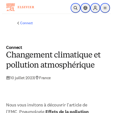
Passer au contenu principal
Ouvrir la recherche
Sélecteur de locali
Sign in to p
menu
Connect
Connect
Changement climatique et
pollution atmosphérique
10 juillet 2023
|
France
Nous vous invitons à découvrir l'article de 
l'EMC  Pneumologie 
Effets de la pollution 