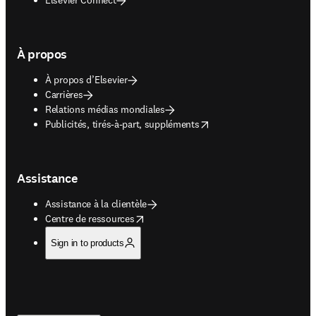
À propos
À propos d’Elsevier
Carrières
Relations médias mondiales
opens in new tab/window
Publicités, tirés-à-part, suppléments
Assistance
Assistance à la clientèle
opens in new tab/window
Centre de ressources
Sign in to products