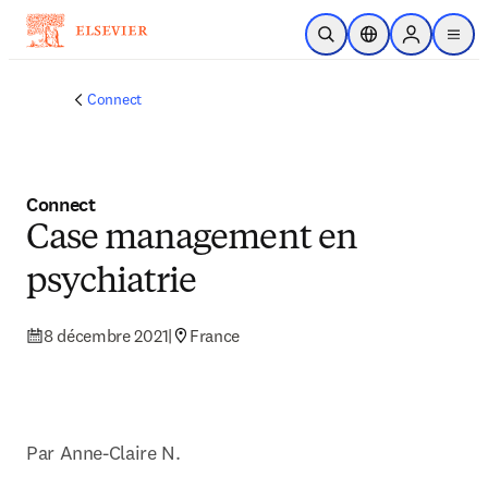
Passer au contenu principal
Ouvrir la recherche
Sélecteur de locali
Sign in to p
menu
Connect
Connect
Case management en
psychiatrie
8 décembre 2021
|
France
Par Anne-Claire N.