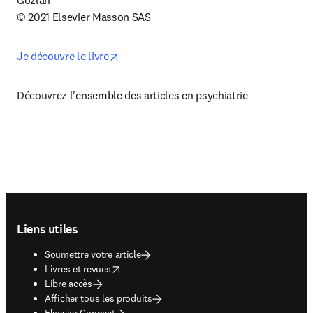
Gozlan

© 2021 Elsevier Masson SAS
opens in new tab/window
Je découvre le livre
Découvrez l'ensemble des articles en psychiatrie
Footer navigation
Liens utiles
Soumettre votre article
opens in new tab/window
Livres et revues
Libre accès
Afficher tous les produits
Elsevier Connect