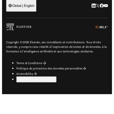
LinkedIn S’ouv
Twitter S’ou
Facebook 
YouTub
Global | English
ope
Copyright © 2026 Elsevier, ses concédants et contributeurs. Tous droits
réservés, y compris ceux relatifs à l'exploration de textes et de données, à la
formation à l'intelligence artificielle et aux technologies similaires.
Terms & Conditions
Politique de protection des données personnelles
Accessibility
Paramètres des cookies