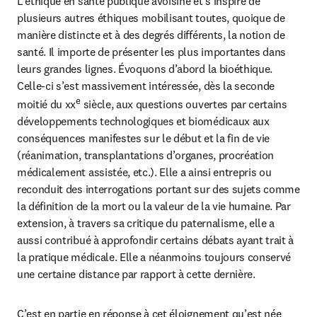
L’éthique en santé publique avoisine et s’inspire de 
plusieurs autres éthiques mobilisant toutes, quoique de 
manière distincte et à des degrés différents, la notion de 
santé. Il importe de présenter les plus importantes dans 
leurs grandes lignes. Évoquons d’abord la bioéthique. 
Celle-ci s’est massivement intéressée, dès la seconde 
e
moitié du xx
 siècle, aux questions ouvertes par certains 
développements technologiques et biomédicaux aux 
conséquences manifestes sur le début et la fin de vie 
(réanimation, transplantations d’organes, procréation 
médicalement assistée, etc.). Elle a ainsi entrepris ou 
reconduit des interrogations portant sur des sujets comme 
la définition de la mort ou la valeur de la vie humaine. Par 
extension, à travers sa critique du paternalisme, elle a 
aussi contribué à approfondir certains débats ayant trait à 
la pratique médicale. Elle a néanmoins toujours conservé 
une certaine distance par rapport à cette dernière.
C’est en partie en réponse à cet éloignement qu’est née 