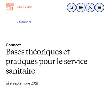
Passer au contenu principal
Ouvrir la recherche
Sélecteur de locali
Sign in to p
menu
Connect
Connect
Bases théoriques et
pratiques pour le service
sanitaire
9 septembre 2021