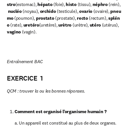
stro
(estomac), 
hépato
 (foie), 
histo
 (tissu), 
néphro
 (rein),
nucléo
 (noyau), 
orchido
 (testicule), 
ovario 
(ovaire), 
pneu
mo
 (poumon), 
prostato
 (prostate), 
recto
 (rectum), 
splén
o
 (rate), 
uretéro
(uretère), 
urètro
 (urètre), 
utéro
 (utérus), 
vagino
 (vagin).
Entraînement BAC
EXERCICE 1
QCM : trouver la ou les bonnes réponses.
Comment est organisé l’organisme humain ?
a. Un appareil est constitué au plus de deux organes.