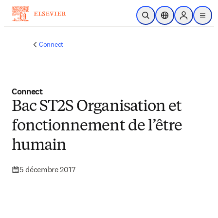
Passer au contenu principal
Ouvrir la recherche
Sélecteur de locali
Sign in to p
menu
Connect
Connect
Bac ST2S Organisation et
fonctionnement de l’être
humain
5 décembre 2017