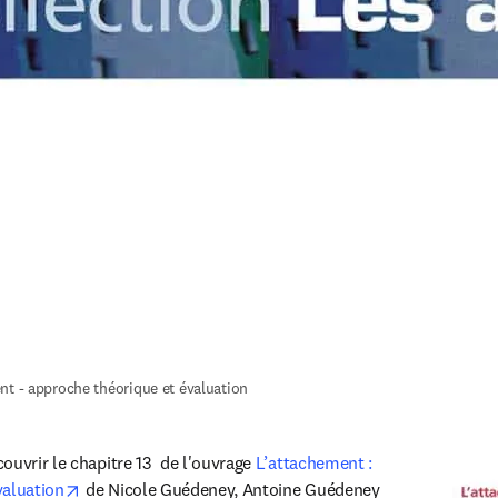
nt - approche théorique et évaluation
uvrir le chapitre 13  de l'ouvrage 
L’attachement : 
opens in new tab/window
valuation
 de Nicole Guédeney, Antoine Guédeney 