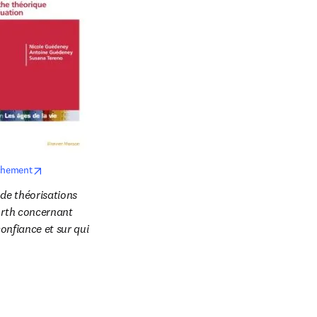
opens in new tab/window
chement
de théorisations 
orth concernant 
onfiance et sur qui 