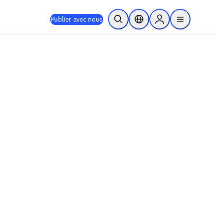
Publier avec nous
Ouvrir la recherche
Sélecteur de localisation
Sign in to products
menu