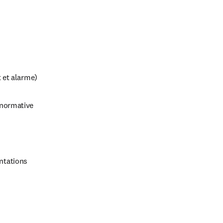
 et alarme)
 normative
entations