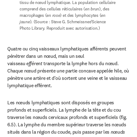
tissu de nœud lymphatique. La population cellulaire 
comprend des cellules réticulaires (
en brun
), des 
macrophages (
en rose
) et des lymphocytes (
en 
jaune
). (Source : Steve G. Schmeissner/Science 
Photo Library. Reproduit avec autorisation.)
Quatre ou cinq vaisseaux lymphatiques afférents peuvent 
pénétrer dans un nœud, mais un seul 
vaisseau 
efférent
 transporte la lymphe hors du nœud. 
Chaque nœud présente une partie concave appelée hile, où 
pénètre une artère et d'où sortent une veine et le vaisseau 
lymphatique efférent.
Les nœuds lymphatiques sont disposés en groupes 
profonds et superficiels. La lymphe de la tête et du cou 
traverse les nœuds cervicaux profonds et superficiels (fig. 
6.5). La lymphe du membre supérieur traverse les nœuds 
situés dans la région du coude, puis passe par les 
nœuds 