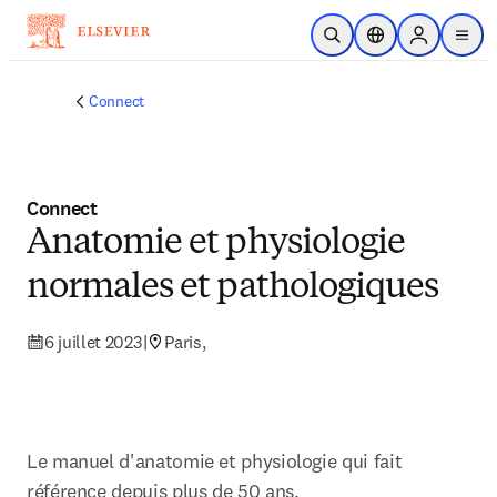
Passer au contenu principal
Ouvrir la recherche
Sélecteur de locali
Sign in to p
menu
Connect
Connect
Anatomie et physiologie
normales et pathologiques
6 juillet 2023
|
Paris,
Le manuel d'anatomie et physiologie qui fait 
référence depuis plus de 50 ans.