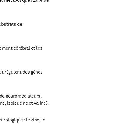
et métabolique (25 % de 
ubstrats de 
ement cérébral et les 
it régulent des gènes 
de neuromédiateurs, 
, isoleucine et valine).
logique : le zinc, le 