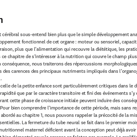
n
 cérébral sous-entend bien plus que le simple développement ana
ppement fonctionnel de cet organe : moteur ou sensoriel, capacités
raison, plus que l’alimentation qui recouvre la diététique, les prati
 ce chapitre de s’intéresser à la nutrition qui couvre le champ plus 
En conséquence, nous traiterons des répercussions morphologiques
s des carences des principaux nutriments impliqués dans l’organog


 celle de la petite enfance sont particulièrement critiques dans le
rapidité que par le caractère transitoire et fini des événements s’y 
rant cette phase de croissance initiale peuvent induire des conséqu
. Pour bien comprendre l’importance de cette période, mais sans rep
bordé au chapitre 1, nous pouvons rappeler la précocité de la mise
entielles. La fermeture du tube neural se fait dans le premier mois
nutritionnel maternel déficient avant la conception peut déjà avoir