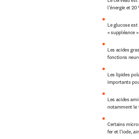
Le cerveau est
l’énergie et 20
Le glucose est 
« suppléance » 
Les acides gras
fonctions neur
Les lipides pol
importants pou
Les acides ami
notamment le tr
Certains micro
fer et l’iode, a