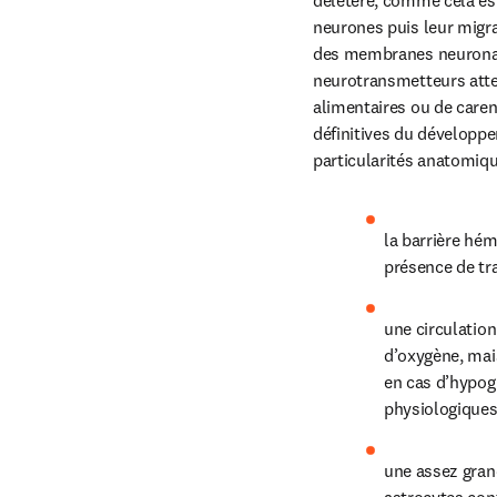
délétère, comme cela est
neurones puis leur migra
des membranes neuronales
neurotransmetteurs attein
alimentaires ou de caren
définitives du développ
particularités anatomiqu
la barrière hém
présence de tr
une circulation
d’oxygène, mai
en cas d’hypogl
physiologiques
une assez grand