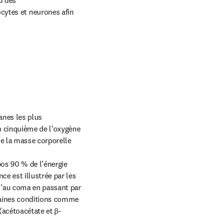
 des 
ytes et neurones afin 
nes les plus 
n cinquième de l’oxygène 
e la masse corporelle 
os 90 % de l’énergie 
e est illustrée par les 
’au coma en passant par 
taines conditions comme 
 (acétoacétate et β-