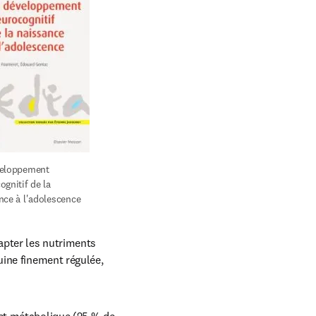
eloppement 
gnitif de la 
nce à l'adolescence
apter les nutriments 
ine finement régulée, 