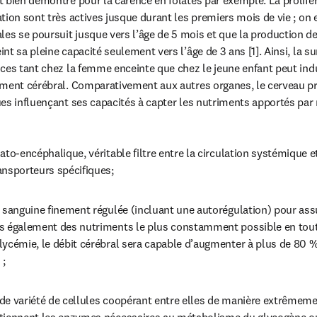
 bien démontré pour la carence en folates par exemple. La prolifé
tion sont très actives jusque durant les premiers mois de vie ; on e
 se poursuit jusque vers l’âge de 5 mois et que la production des
t sa pleine capacité seulement vers l’âge de 3 ans [1]. Ainsi, la sur
ces tant chez la femme enceinte que chez le jeune enfant peut ind
ement cérébral. Comparativement aux autres organes, le cerveau pr
es influençant ses capacités à capter les nutriments apportés par 
ato-encéphalique, véritable filtre entre la circulation systémique et
ansporteurs spécifiques;
 sanguine finement régulée (incluant une autorégulation) pour assu
s également des nutriments le plus constamment possible en toute 
ycémie, le débit cérébral sera capable d’augmenter à plus de 80 %
 ;
e variété de cellules coopérant entre elles de manière extrêmement 