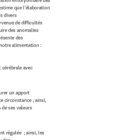
ration embryonnaire des 
stime que l’élaboration 
 divers 
venue de difficultés 
uire des anomalies 
ésente des 
notre alimentation :
 cérébrale avec 
rer un apport 
circonstance ; ainsi, 
 de ses valeurs 
régulée  ; ainsi, les 