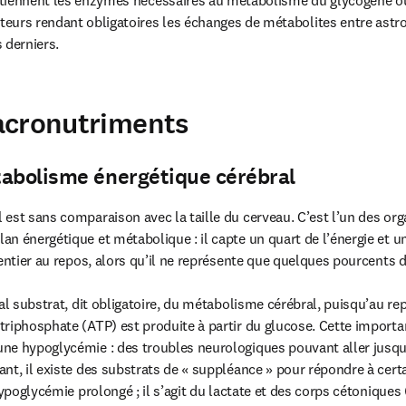
tiennent les enzymes nécessaires au métabolisme du glycogène ou
eurs rendant obligatoires les échanges de métabolites entre astroc
 derniers.
acronutriments
tabolisme énergétique cérébral
est sans comparaison avec la taille du cerveau. C’est l’un des orga
n énergétique et métabolique : il capte un quart de l’énergie et u
 entier au repos, alors qu’il ne représente que quelques pourcents d
al substrat, dit obligatoire, du métabolisme cérébral, puisqu’au rep
riphosphate (ATP) est produite à partir du glucose. Cette importanc
ne hypoglycémie : des troubles neurologiques pouvant aller jusqu
nt, il existe des substrats de « suppléance » pour répondre à cer
hypoglycémie prolongé ; il s’agit du lactate et des corps cétoniques