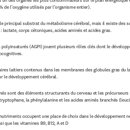
 l’un des organes les plus consommateurs sur le plan énergétique 
 % de l’oxygène utilisés par l’organisme entier).
le principal substrat du métabolisme cérébral, mais il existe des s
: lactate, corps cétoniques, acides aminés et acides gras.
 polyinsaturés (AGPI) jouent plusieurs rôles clés dont le développ
ocognitives.
aires laitiers contenus dans les membranes des globules gras du la
r le développement cérébral.
nés sont des éléments structurants du cerveau et les précurseurs 
yptophane, la phénylalanine et les acides aminés branchés (leucine
nutriments occupent une place de choix dans le développement neuro
insi que les vitamines B9, B12, A et D