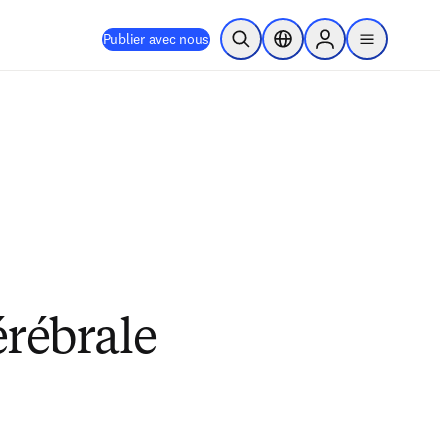
Publier avec nous
Ouvrir la recherche
Sélecteur de localisation
Sign in to products
menu
érébrale