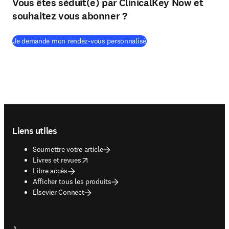
Vous êtes séduit(e) par ClinicalKey Now et
souhaitez vous abonner ?
(
S’ouvre dans une nouvelle
Je demande mon rendez-vous personnalisé
Footer navigation
Liens utiles
Soumettre votre article
opens in new tab/window
Livres et revues
Libre accès
Afficher tous les produits
Elsevier Connect