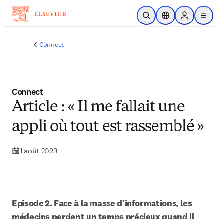
Passer au contenu principal
Ouvrir la recherche
Sélecteur de locali
Sign in to p
menu
Connect
Connect
Article : « Il me fallait une
appli où tout est rassemblé »
1 août 2023
Episode 2. Face à la masse d’informations, les 
médecins perdent un temps précieux quand il 