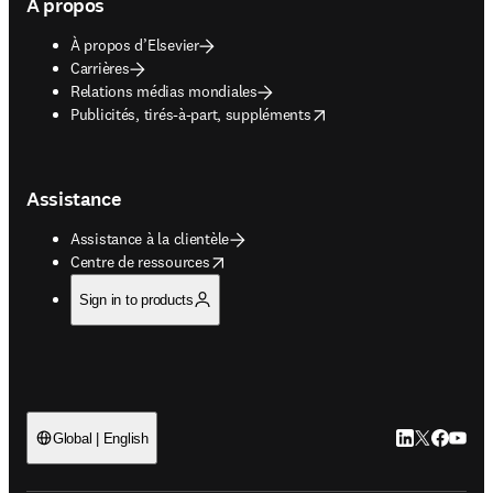
À propos
À propos d’Elsevier
Carrières
Relations médias mondiales
opens in new tab/window
Publicités, tirés-à-part, suppléments
Assistance
Assistance à la clientèle
opens in new tab/window
Centre de ressources
Sign in to products
LinkedIn S’ouv
Twitter S’ou
Facebook 
YouTub
Global | English