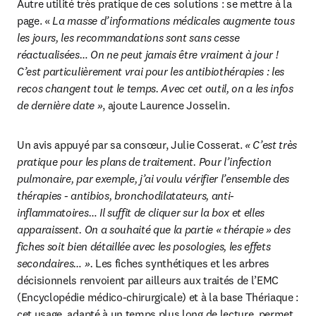
Autre utilité très pratique de ces solutions : se mettre à la 
page. « 
La masse d’informations médicales augmente tous 
les jours, les recommandations sont sans cesse 
réactualisées… On ne peut jamais être vraiment à jour ! 
C’est particulièrement vrai pour les antibiothérapies : les 
recos changent tout le temps. Avec cet outil, on a les infos 
de dernière date »
, ajoute Laurence Josselin.
Un avis appuyé par sa consœur, Julie Cosserat. 
« C’est très 
pratique pour les plans de traitement. Pour l’infection 
pulmonaire, par exemple, j’ai voulu vérifier l’ensemble des 
thérapies - antibios, bronchodilatateurs, anti-
inflammatoires… Il suffit de cliquer sur la box et elles 
apparaissent. On a souhaité que la partie « thérapie » des 
fiches soit bien détaillée avec les posologies, les effets 
secondaires… ».
 Les fiches synthétiques et les arbres 
décisionnels renvoient par ailleurs aux traités de l’EMC 
(Encyclopédie médico-chirurgicale) et à la base Thériaque : 
cet usage, adapté à un temps plus long de lecture, permet 