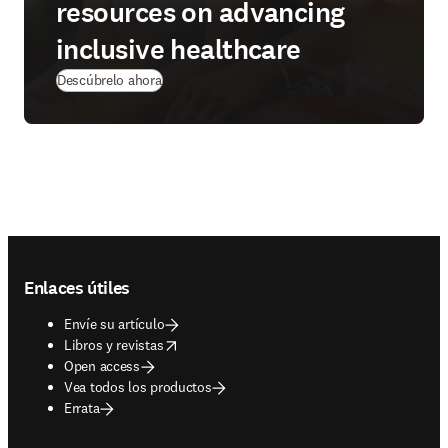
resources on advancing
inclusive healthcare
Descúbrelo ahora
Footer navigation
Enlaces útiles
Envíe su artículo
opens in new tab/window
Libros y revistas
Open access
Vea todos los productos
Errata