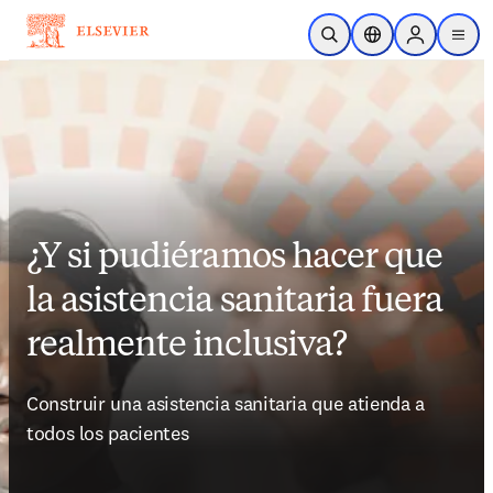
Saltar al contenido principal
Abrir búsqueda
Selector de ubicac
Sign in to p
menu
¿Y si pudiéramos hacer que
la asistencia sanitaria fuera
realmente inclusiva?
Construir una asistencia sanitaria que atienda a 
todos los pacientes