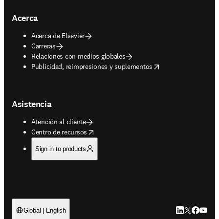
Acerca
Acerca de Elsevier
Carreras
Relaciones con medios globales
opens in new tab/window
Publicidad, reimpresiones y suplementos
Asistencia
Atención al cliente
opens in new tab/window
Centro de recursos
Sign in to products
LinkedIn se ab
Twitter se 
Facebook
YouTub
Global | English