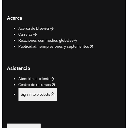
Acerca
Acerca de Elsevier
Carreras
Relaciones con medios globales
opens in new tab/window
Publicidad, reimpresiones y suplementos
Asistencia
Atención al cliente
opens in new tab/window
Centro de recursos
Sign in to products