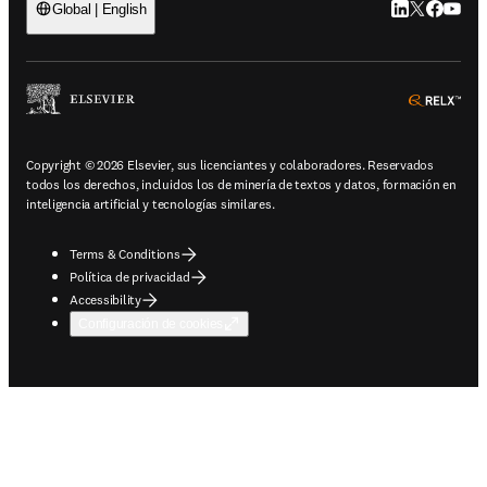
LinkedIn se ab
Twitter se 
Facebook
YouTub
Global | English
ope
Copyright © 2026 Elsevier, sus licenciantes y colaboradores. Reservados
todos los derechos, incluidos los de minería de textos y datos, formación en
inteligencia artificial y tecnologías similares.
Terms & Conditions
Política de privacidad
Accessibility
Configuración de cookies