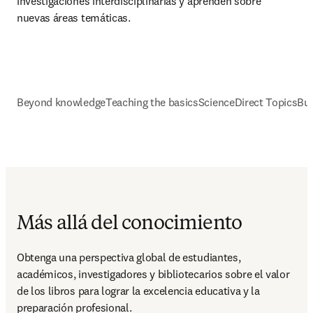
investigaciones interdisciplinarias y aprenden sobre 
nuevas áreas temáticas.
Beyond knowledge
Teaching the basics
ScienceDirect Topics
Bui
Más allá del conocimiento
Obtenga una perspectiva global de estudiantes, 
académicos, investigadores y bibliotecarios sobre el valor 
de los libros para lograr la excelencia educativa y la 
preparación profesional.