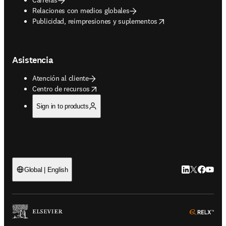
Relaciones con medios globales
opens in new tab/window
Publicidad, reimpresiones y suplementos
Asistencia
Atención al cliente
opens in new tab/window
Centro de recursos
Sign in to products
LinkedIn se ab
Twitter se 
Facebook
YouTub
Global | English
ope