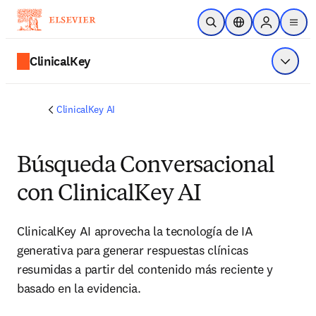
Saltar al contenido principal
Abrir búsqueda
Selector de ubicac
Sign in to p
menu
ClinicalKey
Mostrar
ClinicalKey AI
Búsqueda Conversacional
con ClinicalKey AI
ClinicalKey AI aprovecha la tecnología de IA 
generativa para generar respuestas clínicas 
resumidas a partir del contenido más reciente y 
basado en la evidencia.