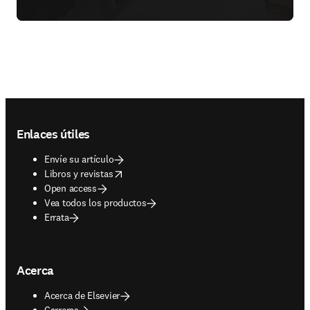
Footer navigation
Enlaces útiles
Envíe su artículo
opens in new tab/window
Libros y revistas
Open access
Vea todos los productos
Errata
Acerca
Acerca de Elsevier
Carreras