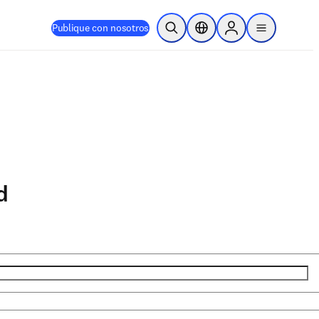
Publique con nosotros
Abrir búsqueda
Selector de ubicación
Sign in to products
menu
d