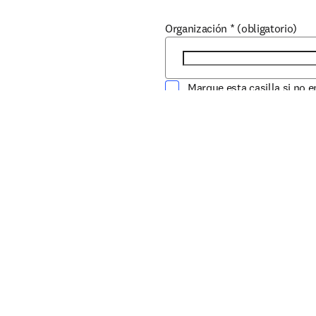
Organización
*
(obligatorio)
Marque esta casilla si no 
País/región
*
(obligatorio)
Estoy interesado en
My Institution
Mí mismo
¿Que reto deseas afrontar?
*
(o