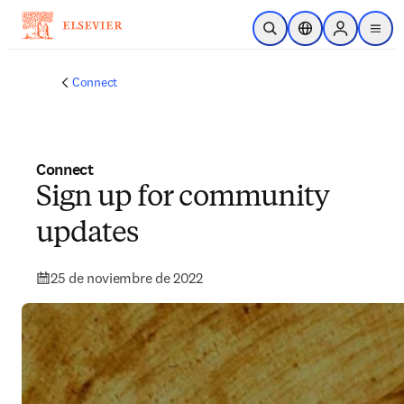
Saltar al contenido principal
Abrir búsqueda
Selector de ubicac
Sign in to p
menu
Connect
Connect
Sign up for community
updates
25 de noviembre de 2022