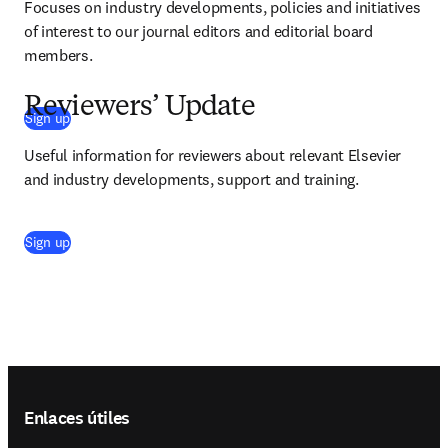
Focuses on industry developments, policies and initiatives 
of interest to our journal editors and editorial board 
members.
Reviewers’ Update
(
se abre en una nueva pestaña/ventana
)
Sign up
Useful information for reviewers about relevant Elsevier 
and industry developments, support and training.
(
se abre en una nueva pestaña/ventana
)
Sign up
Footer navigation
Enlaces útiles