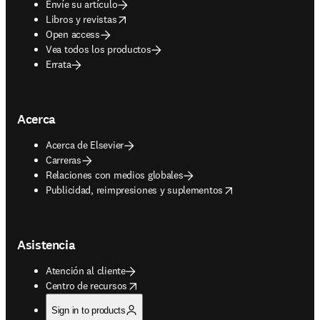
Envíe su artículo
opens in new tab/window
Libros y revistas
Open access
Vea todos los productos
Errata
Acerca
Acerca de Elsevier
Carreras
Relaciones con medios globales
opens in new tab/window
Publicidad, reimpresiones y suplementos
Asistencia
Atención al cliente
opens in new tab/window
Centro de recursos
Sign in to products