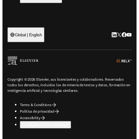
LinkedIn se ab
Twitter se 
Facebook
YouTub
Global | English
ope
Copyright © 2026 Elsevier, sus licenciantes y colaboradores. Reservados
todos los derechos, incluidos los de minería de textos y datos, formación en
inteligencia artificial y tecnologías similares.
Terms & Conditions
Política de privacidad
Accessibility
Configuración de cookies