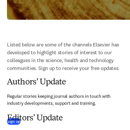
Listed below are some of the channels Elsevier has 
developed to highlight stories of interest to our 
colleagues in the science, health and technology 
communities. Sign up to receive your free updates.
Authors’ Update
Regular stories keeping journal authors in touch with 
industry developments, support and training.
Editors’ Update
(
se abre en una nueva pestaña/ventana
)
Sign up