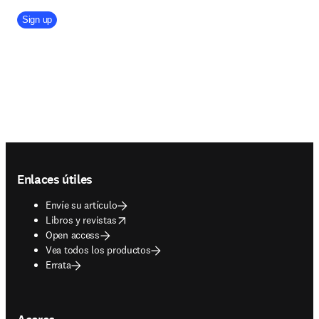
Company Division
Sign up
Footer navigation
Enlaces útiles
Envíe su artículo
opens in new tab/window
Libros y revistas
Open access
Vea todos los productos
Errata