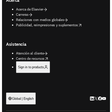
Acerca
Acerca de Elsevier
Carreras
Relaciones con medios globales
opens in new tab/window
Publicidad, reimpresiones y suplementos
Asistencia
Atención al cliente
opens in new tab/window
Centro de recursos
Sign in to products
LinkedIn se ab
Twitter se 
Facebook
YouTub
Global | English