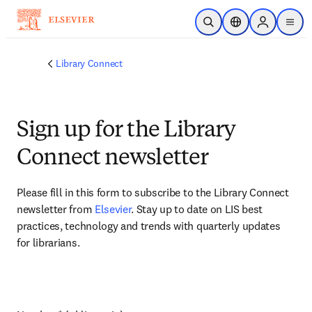
Saltar al contenido principal
Abrir búsqueda
Selector de ubicac
Sign in to p
menu
Library Connect
Sign up for the Library
Connect newsletter
Please fill in this form to subscribe to the Library Connect 
newsletter from 
Elsevier
. Stay up to date on LIS best 
practices, technology and trends with quarterly updates 
for librarians.