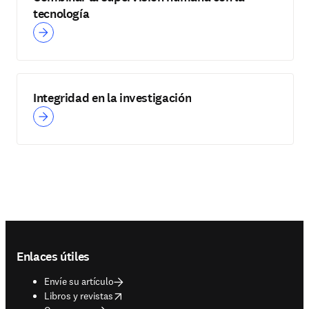
tecnología
Integridad en la investigación
Footer navigation
Enlaces útiles
Envíe su artículo
opens in new tab/window
Libros y revistas