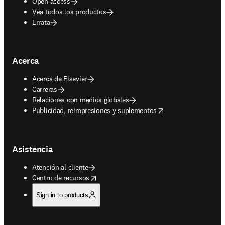
Open access
Vea todos los productos
Errata
Acerca
Acerca de Elsevier
Carreras
Relaciones con medios globales
opens in new tab/window
Publicidad, reimpresiones y suplementos
Asistencia
Atención al cliente
opens in new tab/window
Centro de recursos
Sign in to products