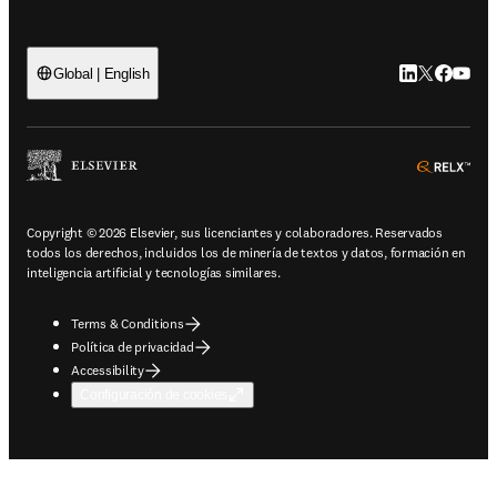
LinkedIn se ab
Twitter se 
Facebook
YouTub
Global | English
ope
Copyright © 2026 Elsevier, sus licenciantes y colaboradores. Reservados
todos los derechos, incluidos los de minería de textos y datos, formación en
inteligencia artificial y tecnologías similares.
Terms & Conditions
Política de privacidad
Accessibility
Configuración de cookies