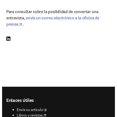
Para consultar sobre la posibilidad de concertar una 
entrevista, 
envíe un correo electrónico a la oficina de 
opens in new tab/window
prensa
.
LinkedIn se abre en una nueva pestaña/ventana
Footer navigation
Enlaces útiles
Envíe su artículo
opens in new tab/window
Libros y revistas