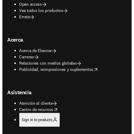
Open access
Vea todos los productos
Errata
Acerca
Acerca de Elsevier
Carreras
Relaciones con medios globales
opens in new tab/window
Publicidad, reimpresiones y suplementos
Asistencia
Atención al cliente
opens in new tab/window
Centro de recursos
Sign in to products