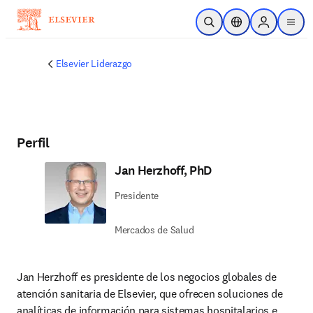
Saltar al contenido principal
Abrir búsqueda
Selector de ubicac
Sign in to p
menu
Elsevier Liderazgo
Perfil
Jan Herzhoff, PhD
Presidente
Mercados de Salud
Jan Herzhoff es presidente de los negocios globales de 
atención sanitaria de Elsevier, que ofrecen soluciones de 
analíticas de información para sistemas hospitalarios e 