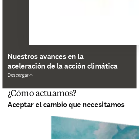
Nuestros avances en la
aceleración de la acción climática
se abre en una nueva pestaña/ventana
Descargar
¿Cómo actuamos?
Aceptar el cambio que necesitamos