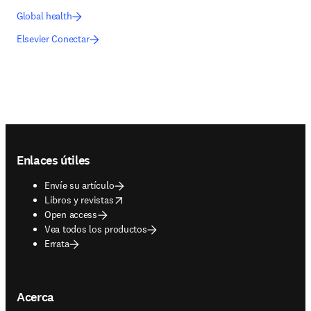
Global health
Elsevier Conectar
Footer navigation
Enlaces útiles
Envíe su artículo
opens in new tab/window
Libros y revistas
Open access
Vea todos los productos
Errata
Acerca