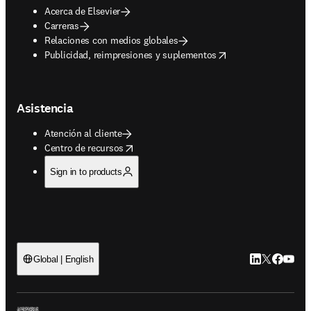
Acerca de Elsevier
Carreras
Relaciones con medios globales
opens in new tab/window
Publicidad, reimpresiones y suplementos
Asistencia
Atención al cliente
opens in new tab/window
Centro de recursos
Sign in to products
LinkedIn se ab
Twitter se 
Facebook
YouTub
Global | English