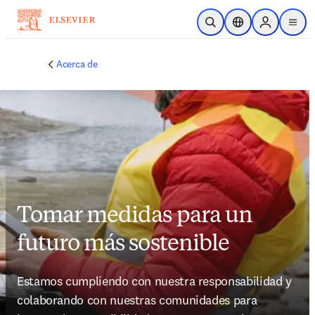
Saltar al contenido principal
Abrir búsqueda
Selector de ubicac
Sign in to p
menu
Acerca de
Tomar medidas para un
futuro más sostenible
Estamos cumpliendo con nuestra responsabilidad y 
colaborando con nuestras comunidades para 