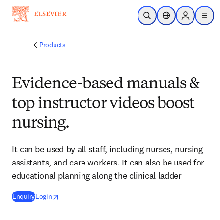
Skip to main content
Open Search
Location Selector
Sign in to p
menu
Products
Evidence-based manuals &
top instructor videos boost
nursing.
It can be used by all staff, including nurses, nursing
assistants, and care workers. It can also be used for
educational planning along the clinical ladder
(
opens in new tab/window
opens in new tab/window
opens in new tab/window
)
Enquiry
Login