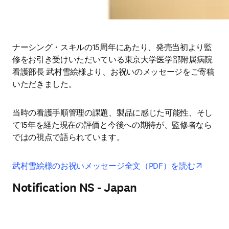
ナーシング・スキルの15周年にあたり、発売当初より監
修をお引き受けいただいている東京大学医学部附属病院 
看護部長 武村雪絵様より、お祝いのメッセージをご寄稿
いただきました。
当時の看護手順管理の課題、製品に感じた可能性、そし
て15年を経た現在の評価と今後への期待が、監修者なら
ではの視点で語られています。
opens 
武村雪絵様のお祝いメッセージ全文（PDF）を読む
Notification NS - Japan