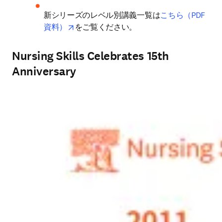
新シリーズのレベル別講義一覧は
こちら（PDF
opens in new tab/window
資料）
をご覧ください。
Nursing Skills Celebrates 15th
Anniversary